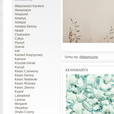
Właściwości Kamieni
Akwamaryn
Amazonit
Ametryn
Ametyst
Ametyst Zielony
Apatyt
Chalcedon
Cytryn
Fluoryt
Granat
Iolit
Kamień Księżycowy
Sortuj wg:
Alfabetycznie
Karneol
Kryształ Górski
Kunzyt
AKWAMARYN
Kwarc Czerwony
Kwarc Dymny
Kwarc Niebieski
Kwarc Różowy
Kwarc Zielony
Kyanit
Labradoryt
Larimar
Morganit
Obsydian
Onyks Czarny