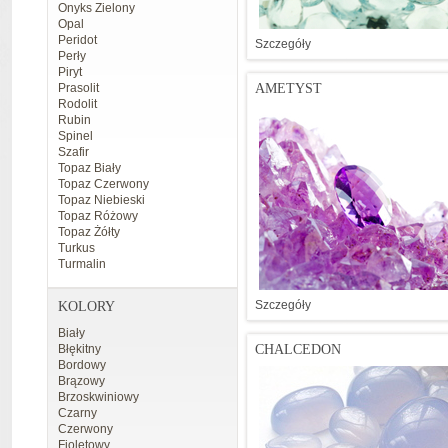
Onyks Zielony
Opal
Peridot
Szczegóły
Perły
Piryt
Prasolit
AMETYST
Rodolit
Rubin
Spinel
Szafir
Topaz Biały
Topaz Czerwony
Topaz Niebieski
Topaz Różowy
Topaz Żółty
Turkus
Turmalin
Szczegóły
KOLORY
Biały
Błękitny
CHALCEDON
Bordowy
Brązowy
Brzoskwiniowy
Czarny
Czerwony
Fioletowy