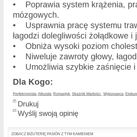
• Poprawia system krążenia, pra
mózgowych.
• Usprawnia pracę systemu trawi
łagodzi dolegliwości żołądkowe i j
• Obniża wysoki poziom choleste
• Niweluje zawroty głowy, łagod
• Umożliwia szybkie zaśnięcie i
Dla Kogo:
Perfekcjonista
,
Altruista
,
Romantyk
,
Strażnik Wartości
,
Wykonawca
,
Epikur
Drukuj
Wyślij swoją opinię
ZOBACZ BIŻUTERIĘ PASIÓN Z TYM KAMIENIEM