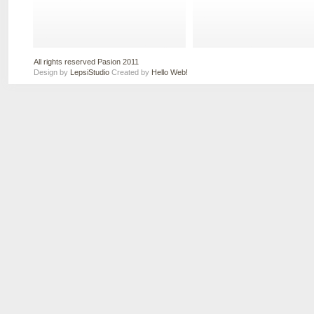
All rights reserved Pasion 2011
Design by
LepsiStudio
Created by
Hello Web!