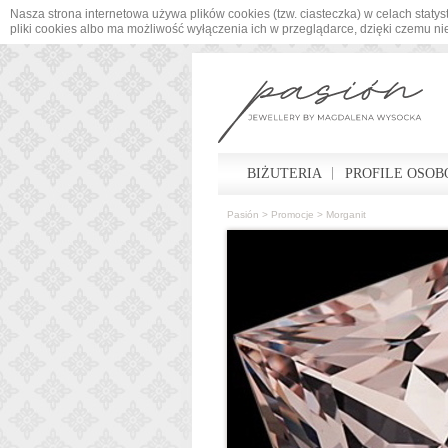
Nasza strona internetowa używa plików cookies (tzw. ciasteczka) w celach sta
pliki cookies albo ma możliwość wyłączenia ich w przeglądarce, dzięki czemu n
BIŻUTERIA
PROFILE OSOB
Pasión
>
Promocje
>
Morganit