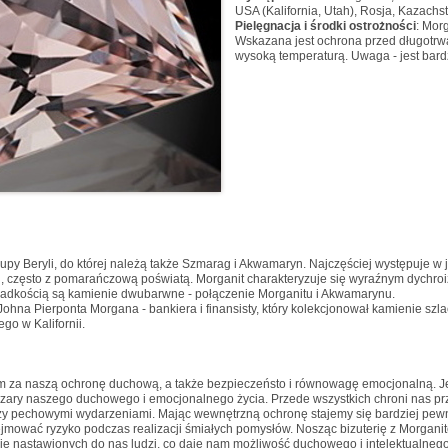
USA (Kalifornia, Utah), Rosja, Kazachs
Pielęgnacja i środki ostrożności
: Mor
Wskazana jest ochrona przed długotrwa
wysoką temperaturą. Uwaga - jest bard
upy Beryli, do której należą także Szmarag i Akwamaryn. Najczęściej występuje w
j, często z pomarańczową poświatą. Morganit charakteryzuje się wyraźnym dychroi
rzadkością są kamienie dwubarwne - połączenie Morganitu i Akwamarynu.
na Pierponta Morgana - bankiera i finansisty, który kolekcjonował kamienie szla
go w Kalifornii.
m za naszą ochronę duchową, a także bezpieczeństo i równowagę emocjonalną. J
szary naszego duchowego i emocjonalnego życia. Przede wszystkich chroni nas p
czy pechowymi wydarzeniami. Mając wewnętrzną ochronę stajemy się bardziej pewni
ejmować ryzyko podczas realizacji śmiałych pomysłów. Nosząc bizuterię z Morgani
nie nastawionych do nas ludzi, co daje nam możliwość duchowego i intelektualnego