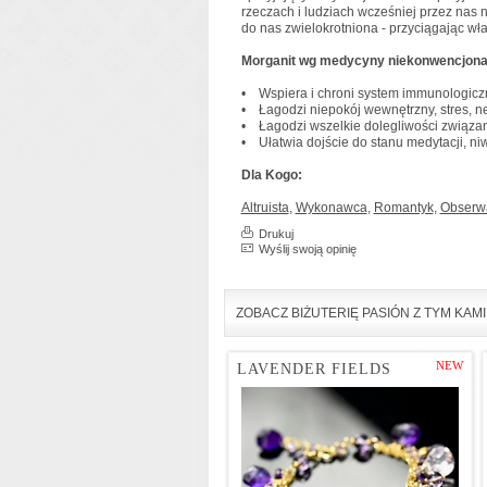
rzeczach i ludziach wcześniej przez nas
do nas zwielokrotniona - przyciągając wła
Morganit wg medycyny niekonwencjonal
• Wspiera i chroni system immunologicz
• Łagodzi niepokój wewnętrzny, stres, 
• Łagodzi wszelkie dolegliwości związane
• Ułatwia dojście do stanu medytacji, niw
Dla Kogo:
Altruista
,
Wykonawca
,
Romantyk
,
Obserwa
Drukuj
Wyślij swoją opinię
ZOBACZ BIŻUTERIĘ PASIÓN Z TYM KAM
NEW
LAVENDER FIELDS