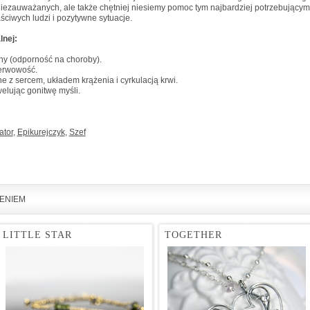
 niezauważanych, ale także chętniej niesiemy pomoc tym najbardziej potrzebując
ściwych ludzi i pozytywne sytuacje.
nej:
ny (odporność na choroby).
nerwowość.
 z sercem, układem krążenia i cyrkulacją krwi.
elując gonitwę myśli.
tor
,
Epikurejczyk
,
Szef
IENIEM
LITTLE STAR
TOGETHER