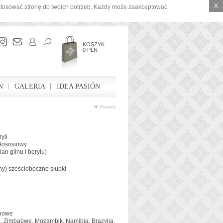
X
ostosować stronę do twoich potrzeb. Każdy może zaakceptować
KOSZYK
0 PLN
N
GALERIA
IDEA PASIÓN
Powrót
yli
, łososiowy
an glinu i berylu)
ny) sześcioboczne słupki
y
chowe
a, Zimbabwe, Mozambik, Namibia, Brazylia,