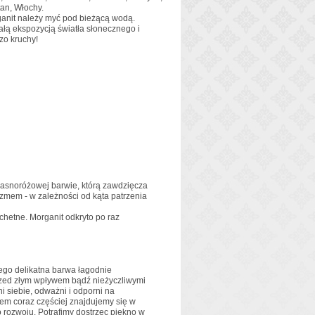
tan, Włochy.
ganit należy myć pod bieżącą wodą.
łą ekspozycją światła słonecznego i
zo kruchy!
 jasnoróżowej barwie, którą zawdzięcza
zmem - w zależności od kąta patrzenia
chetne. Morganit odkryto po raz
ego delikatna barwa łagodnie
rzed złym wpływem bądź nieżyczliwymi
 siebie, odważni i odporni na
tem coraz częściej znajdujemy się w
 rozwoju. Potrafimy dostrzec piękno w