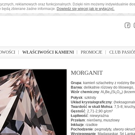
tystycznych, reklamowych oraz funkcjonalnych. Dzięki nim możemy indywidualnie d
ie będą zbierane żadne informacje.
Dowiedz się więcej jak je wyłączyć.
OWOŚCI
WŁAŚCIWOŚCI KAMIENI
PROMOCJE
CLUB PASIÓ
MORGANIT
Grupa
: kamień szlachetny z rodziny Ber
Barwa
: delikatnie różowy do liliowego
Wzór chemiczny
: Al
Be
(Si
O
)
(krzemi
2
3
6
18
Połysk
: szklisty
Układ krystalograficzny
: (heksagonal
Twardość w skali Mohsa
: 7,5-8; kruch
Gęstość
: 2,71-2,90 g/cm³
Łupliwość
: niewyraźna
Przełam
: nierówny, muszlowy
Inkluzje
: rzadkie
Pochodzenie
: pegmatyty, utwory okru
Występowanie
: Madagaskar, Sri Lank