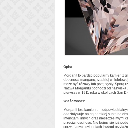
Opis:
Morganit to bardzo popularny kamień z gr
obecności manganu, rzadziej w fioletowe
może być różowy lub przejrzysty. Sporą 
Nazwa Morganitu pochodzi od nazwiska Joh
pierwszy w 1911 roku w okolicach San Die
Właściwości:
Morganit jest kamieniem odpowiedzialny
oddziaływuje na najbardziej subtelne ob
intencjami innych oraz nieszczęśliwymi 
przeciwności losu. Nie boimy się już pod
sprzyjających sytuacjach i wśród przyjaź