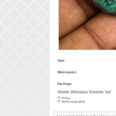
Opis:
Właściwości:
Dla Kogo:
Altruista
,
Wykonawca
,
Romantyk
,
Szef
Drukuj
Wyślij swoją opinię