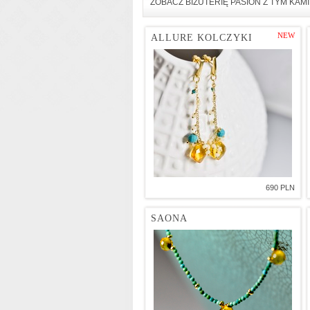
ZOBACZ BIŻUTERIĘ PASIÓN Z TYM KAM
NEW
ALLURE KOLCZYKI
690 PLN
SAONA