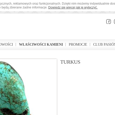
tystycznych, reklamowych oraz funkcjonalnych. Dzięki nim możemy indywidualnie d
ie będą zbierane żadne informacje.
Dowiedz się więcej jak je wyłączyć.
OWOŚCI
WŁAŚCIWOŚCI KAMIENI
PROMOCJE
CLUB PASIÓ
TURKUS