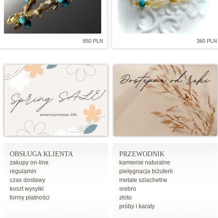
850 PLN
360 PLN
OBSŁUGA KLIENTA
PRZEWODNIK
zakupy on-line
kamienie naturalne
regulamin
pielęgnacja biżuterii
czas dostawy
metale szlachetne
koszt wysyłki
srebro
formy płatności
złoto
próby i karaty