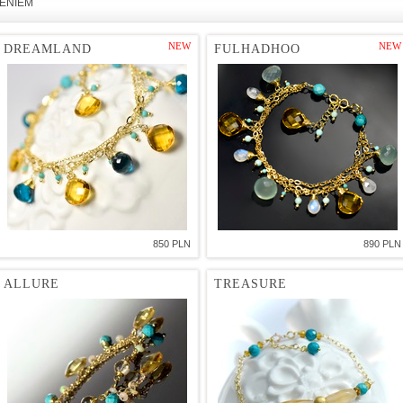
IENIEM
NEW
NEW
DREAMLAND
FULHADHOO
850 PLN
890 PLN
ALLURE
TREASURE