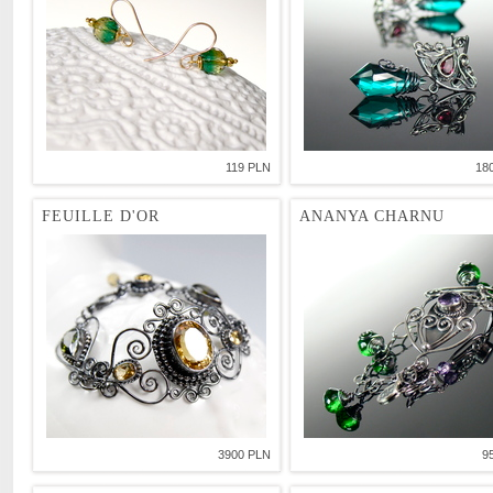
119 PLN
18
FEUILLE D'OR
ANANYA CHARNU
3900 PLN
9