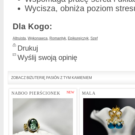
Wycisza, obniża poziom stresu
Dla Kogo:
Altruista
,
Wykonawca
,
Romantyk
,
Epikurejczyk
,
Szef
Drukuj
Wyślij swoją opinię
ZOBACZ BIŻUTERIĘ PASIÓN Z TYM KAMIENIEM
NEW
NABOO PIERŚCIONEK
MALA