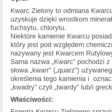
Kwarc Zielony to odmiana Kwarcu
uzyskuje dzięki wrostkom minerał
fuchsytu, chlorytu.
Niektóre kamienie Kwarcu posiadaj
który jest pod względem chemicz
nazywany jest Kwarcem Rutylow
Sama nazwa „Kwarc” pochodzi z 
słowa „kwarr” („quarz”) używaneg
określenia tego kamienia i oznac
„kwadry” czyli „twardy” lub/i grec
Właściwości:
Energia Kwarcu Zielonego sprzy