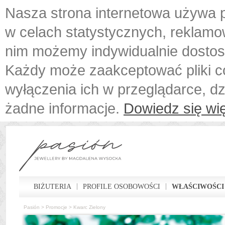
Nasza strona internetowa używa p
w celach statystycznych, reklamo
nim możemy indywidualnie dostos
Każdy może zaakceptować pliki c
wyłączenia ich w przeglądarce, d
żadne informacje.
Dowiedz się wię
BIŻUTERIA
PROFILE OSOBOWOŚCI
WŁAŚCIWOŚCI
Pasión
>
Promocje
>
Kwarc Zielony