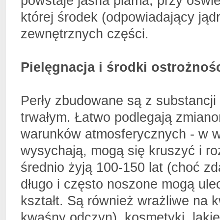
powstaje jasna plama, przy oświe
której środek (odpowiadający jądr
zewnętrznych części.
Pielęgnacja i środki ostrożnośc
Perły zbudowane są z substancji 
trwałym. Łatwo podlegają zmian
warunków atmosferycznych - w wi
wysychają, mogą się kruszyć i roz
średnio żyją 100-150 lat (choć zd
długo i często noszone mogą ulec
kształt. Są również wrażliwe na 
kwaśny odczyn), kosmetyki, laki