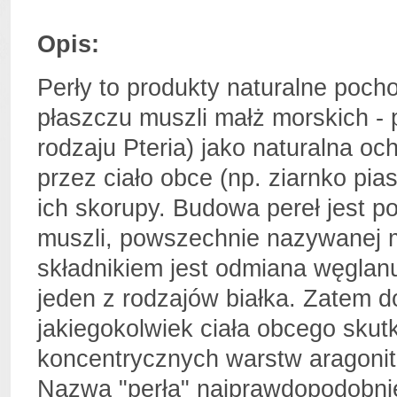
Opis:
Perły to produkty naturalne poc
płaszczu muszli małż morskich - 
rodzaju Pteria) jako naturalna 
przez ciało obce (np. ziarnko pia
ich skorupy. Budowa pereł jest 
muszli, powszechnie nazywanej 
składnikiem jest odmiana węglanu
jeden z rodzajów białka. Zatem d
jakiegokolwiek ciała obcego sku
koncentrycznych warstw aragoni
Nazwa "perła" najprawdopodobnie