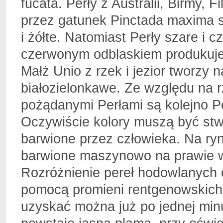
fucata. Perły z Australii, Birmy, 
przez gatunek Pinctada maxima s
i żółte. Natomiast Perły szare i c
czerwonym odblaskiem produkuje P
Małż Unio z rzek i jezior tworzy 
białozielonkawe. Ze względu na 
pożądanymi Perłami są kolejno Per
Oczywiście kolory muszą być stw
barwione przez człowieka. Na r
barwione maszynowo na prawie w
Rozróżnienie pereł hodowlanych 
pomocą promieni rentgenowskich 
uzyskać można już po jednej minuc