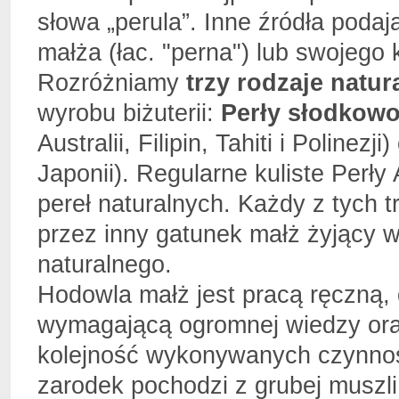
słowa „perula”. Inne źródła poda
małża (łac. "perna") lub swojego k
Rozróżniamy
trzy rodzaje natur
wyrobu biżuterii:
Perły słodkow
Australii, Filipin, Tahiti i Polinezji
Japonii). Regularne kuliste Perły
pereł naturalnych. Każdy z tych 
przez inny gatunek małż żyjący
naturalnego.
Hodowla małż jest pracą ręczną, 
wymagającą ogromnej wiedzy ora
kolejność wykonywanych czynnośc
zarodek pochodzi z grubej musz