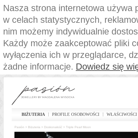
Nasza strona internetowa używa p
w celach statystycznych, reklamo
nim możemy indywidualnie dostos
Każdy może zaakceptować pliki c
wyłączenia ich w przeglądarce, d
żadne informacje.
Dowiedz się wię
BIŻUTERIA
PROFILE OSOBOWOŚCI
WŁAŚCIWOŚCI
Pasión
>
Biżuteria
>
Doskonałość
>
Triple Pearl Moon