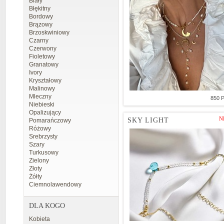
Biały
Błękitny
Bordowy
Brązowy
Brzoskwiniowy
Czarny
Czerwony
Fioletowy
Granatowy
Ivory
Kryształowy
Malinowy
Mleczny
850 
Niebieski
Opalizujący
N
SKY LIGHT
Pomarańczowy
Różowy
Srebrzysty
Szary
Turkusowy
Zielony
Złoty
Żółty
Ciemnolawendowy
DLA KOGO
Kobieta