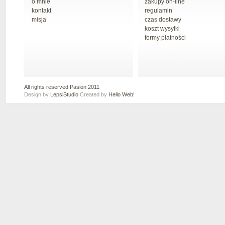
o mnie
zakupy on-line
kontakt
regulamin
misja
czas dostawy
koszt wysyłki
formy płatności
All rights reserved Pasion 2011
Design by
LepsiStudio
Created by
Hello Web!