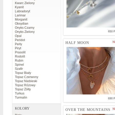
Kwarc Zielony
Kyanit
Labradoryt
Larimar
Morganit
Obsydian
Onyks Czarny
650 
Onyks Zielony
Opal
Peridot
N
HALF MOON
Perły
Piryt
Prasolit
Rodolit
Rubin
Spinel
Szafir
Topaz Biały
Topaz Czerwony
Topaz Niebieski
Topaz Różowy
Topaz Żółty
Turkus
Turmalin
690 
KOLORY
N
OVER THE MOUNTAINS