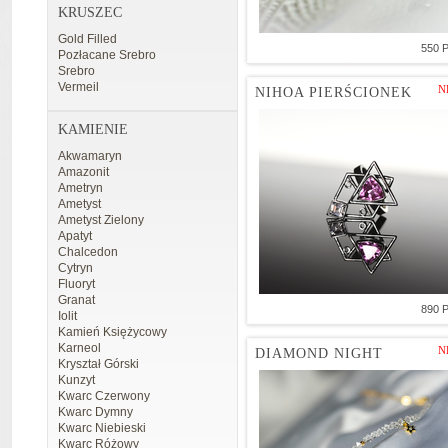
KRUSZEC
Gold Filled
550 
Pozłacane Srebro
Srebro
Vermeil
N
NIHOA PIERŚCIONEK
KAMIENIE
Akwamaryn
Amazonit
Ametryn
Ametyst
Ametyst Zielony
Apatyt
Chalcedon
Cytryn
Fluoryt
Granat
890 
Iolit
Kamień Księżycowy
Karneol
N
DIAMOND NIGHT
Kryształ Górski
Kunzyt
Kwarc Czerwony
Kwarc Dymny
Kwarc Niebieski
Kwarc Różowy