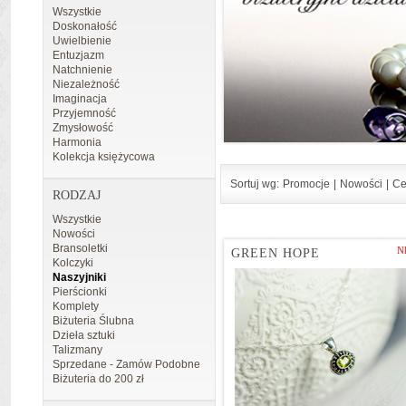
Wszystkie
Doskonałość
Uwielbienie
Entuzjazm
Natchnienie
Niezależność
Imaginacja
Przyjemność
Zmysłowość
Harmonia
Kolekcja księżycowa
Sortuj wg:
Promocje
|
Nowości
|
Ce
RODZAJ
Wszystkie
Nowości
Bransoletki
N
GREEN HOPE
Kolczyki
Naszyjniki
Pierścionki
Komplety
Biżuteria Ślubna
Dzieła sztuki
Talizmany
Sprzedane - Zamów Podobne
Biżuteria do 200 zł