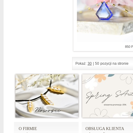
850 
Pokaż:
30
|
50
pozycji na stronie
O FIRMIE
OBSŁUGA KLIENTA