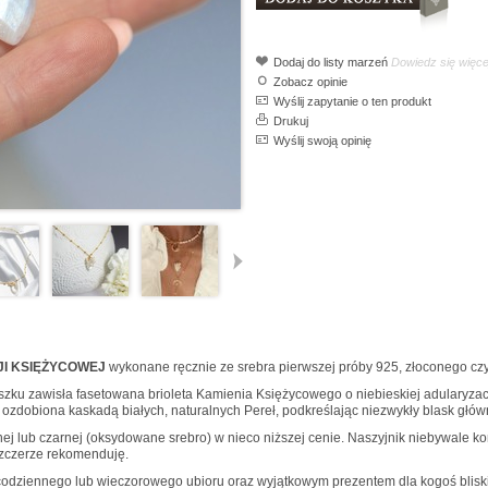
Dodaj do listy marzeń
Dowiedz się więce
Zobacz opinie
Wyślij zapytanie o ten produkt
Drukuj
Wyślij swoją opinię
I KSIĘŻYCOWEJ
wykonane ręcznie ze srebra pierwszej próby 925, złoconego czy
ku zawisła fasetowana brioleta Kamienia Księżycowego o niebieskiej adularyzacji
) ozdobiona kaskadą białych, naturalnych Pereł, podkreślając niezwykły blask głó
ej lub czarnej (oksydowane srebro) w nieco niższej cenie. Naszyjnik niebywale k
szczerze rekomenduję.
codziennego lub wieczorowego ubioru oraz wyjątkowym prezentem dla kogoś blisk