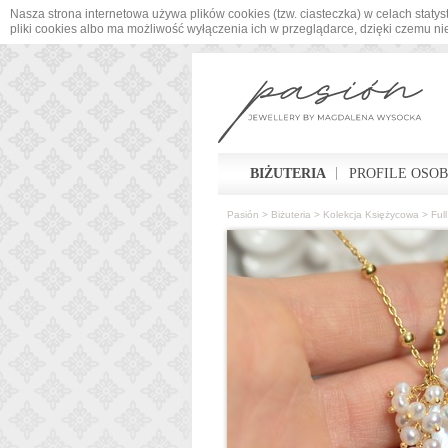
Nasza strona internetowa używa plików cookies (tzw. ciasteczka) w celach sta
pliki cookies albo ma możliwość wyłączenia ich w przeglądarce, dzięki czemu n
BIŻUTERIA
PROFILE OSO
Pasión
>
Biżuteria
>
Kolekcja Księżycowa
>
Ful