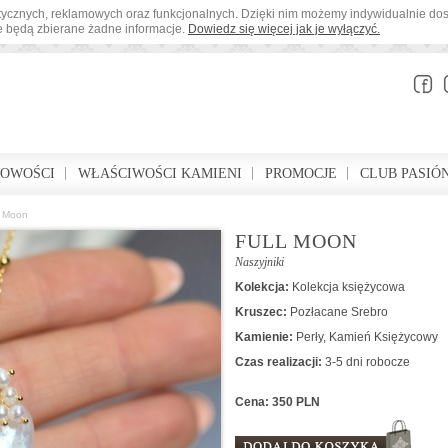
tystycznych, reklamowych oraz funkcjonalnych. Dzięki nim możemy indywidualnie d
ie będą zbierane żadne informacje.
Dowiedz się więcej jak je wyłączyć.
BOWOŚCI
WŁAŚCIWOŚCI KAMIENI
PROMOCJE
CLUB PASIÓ
l Moon
FULL MOON
Naszyjniki
Kolekcja:
Kolekcja księżycowa
Kruszec:
Pozłacane Srebro
Kamienie:
Perły
,
Kamień Księżycowy
Czas realizacji:
3-5 dni robocze
Cena: 350 PLN