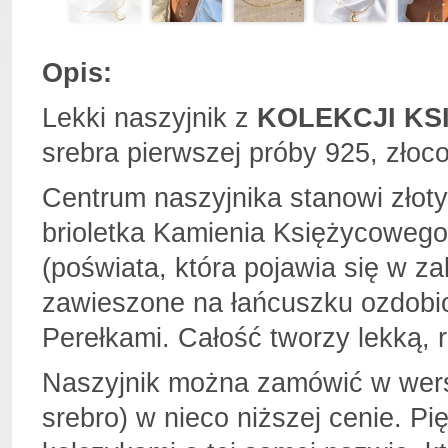
Opis:
Lekki naszyjnik z
KOLEKCJI KS
srebra pierwszej próby 925, zło
Centrum naszyjnika stanowi złot
brioletka Kamienia Księżycowego 
(poświata, która pojawia się w za
zawieszone na łańcuszku ozdobi
Perełkami. Całość tworzy lekką,
Naszyjnik można zamówić w wersj
srebro) w nieco niższej cenie. P