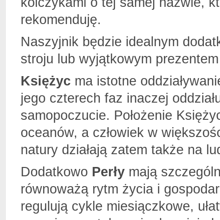
kolczykami o tej samej nazwie, 
rekomenduję.
Naszyjnik będzie idealnym doda
stroju lub wyjątkowym prezentem 
Księżyc
ma istotne oddziaływani
jego czterech faz inaczej oddział
samopoczucie. Położenie Księżyc
oceanów, a człowiek w większośc
natury działają zatem także na lu
Dodatkowo
Perły
mają szczególne
r
ównoważą rytm życia i gospodar
regulują cykle miesiączkowe, ułat