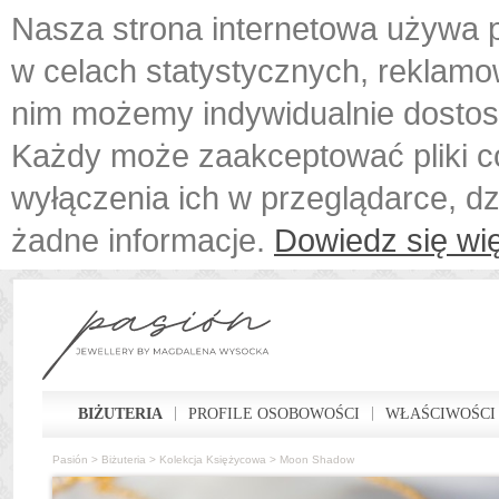
Nasza strona internetowa używa p
w celach statystycznych, reklamo
nim możemy indywidualnie dostos
Każdy może zaakceptować pliki c
wyłączenia ich w przeglądarce, d
żadne informacje.
Dowiedz się wię
BIŻUTERIA
PROFILE OSOBOWOŚCI
WŁAŚCIWOŚCI
Pasión
>
Biżuteria
>
Kolekcja Księżycowa
>
Moon Shadow