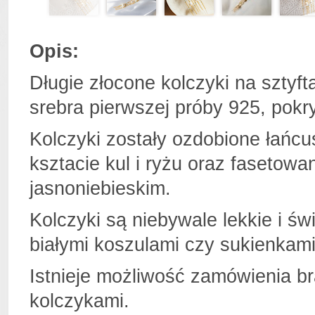
Opis:
Długie złocone kolczyki na szty
srebra pierwszej próby 925, pokr
Kolczyki zostały ozdobione łańcu
ksztacie kul i ryżu oraz faseto
jasnoniebieskim.
Kolczyki są niebywale lekkie i św
białymi koszulami czy sukienkami
Istnieje możliwość zamówienia br
kolczykami.