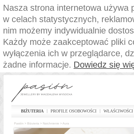
Nasza strona internetowa używa p
w celach statystycznych, reklamo
nim możemy indywidualnie dostos
Każdy może zaakceptować pliki c
wyłączenia ich w przeglądarce, d
żadne informacje.
Dowiedz się wię
BIŻUTERIA
PROFILE OSOBOWOŚCI
WŁAŚCIWOŚCI
Pasión
>
Biżuteria
>
Natchnienie
>
Aura