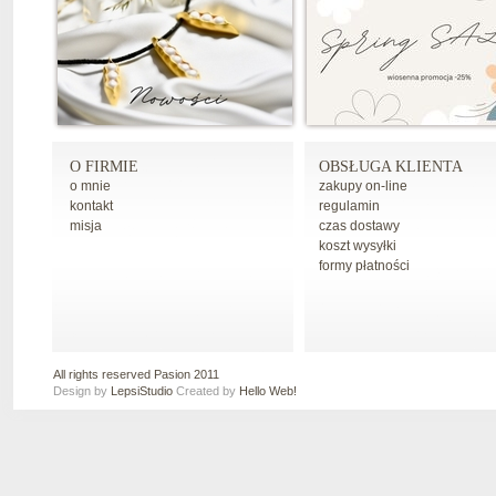
O FIRMIE
OBSŁUGA KLIENTA
o mnie
zakupy on-line
kontakt
regulamin
misja
czas dostawy
koszt wysyłki
formy płatności
All rights reserved Pasion 2011
Design by
LepsiStudio
Created by
Hello Web!