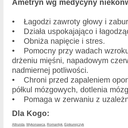
Ametryn wg medycyny niekonw
• Łagodzi zawroty głowy i zabur
• Działa uspokajająco i łagodzą
• Obniża napięcie i stres.
• Pomocny przy wadach wzroku,
drżeniu mięśni, napadowym czerwi
nadmiernej potliwości.
• Chroni przed zapaleniem opo
półkul mózgowych, dotlenia mózg
• Pomaga w zerwaniu z uzależn
Dla Kogo:
Altruista
,
Wykonawca
,
Romantyk
,
Epikurejczyk