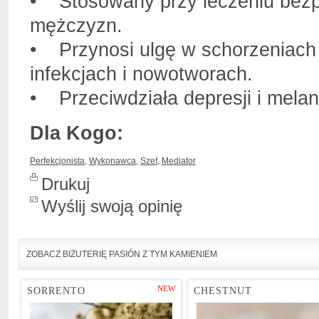
• Stosowany przy leczeniu bezpł
mężczyzn.
• Przynosi ulgę w schorzeniach 
infekcjach i nowotworach.
• Przeciwdziała depresji i melanc
Dla Kogo:
Perfekcjonista
,
Wykonawca
,
Szef
,
Mediator
Drukuj
Wyślij swoją opinię
ZOBACZ BIŻUTERIĘ PASIÓN Z TYM KAMIENIEM
NEW
SORRENTO
CHESTNUT