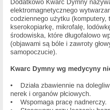
Dodatkowo Kwarc Dymny nazywany
elektromagnetycznego wytwarzan
codziennego użytku (komputery, 
kserokopiarkę, mikrofalę, lodówkę
środowiska, które długofalowo w
(objawami są bóle i zawroty głowy
samopoczucie).
Kwarc Dymny wg medycyny ni
• Działa zbawiennie na dolegliwo
nerek i organów płciowych.
• Wspomaga pracę nadnerczy.