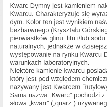
Kwarc Dymny jest kamieniem nal
Kwarcu. Charakteryzuje się wyr
dym. Kolor ten jest wynikiem naś
bezbarwnego (Kryształu Górskiego
pierwiastków glinu, litu i/lub so
naturalnych, jednakże w dzisiejs
występowanie na rynku Kwarcu 
warunkach laboratoryjnych.
Niektóre kamienie kwarcu posiadaj
który jest pod względem chemicz
nazywany jest Kwarcem Rutylow
Sama nazwa „Kwarc” pochodzi z 
słowa „kwarr” („quarz”) używaneg