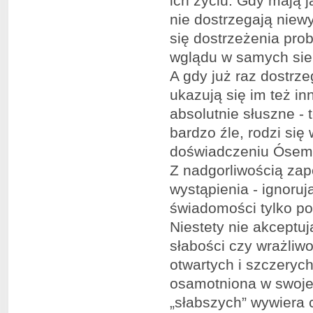
ich życiu. Gdy mają j
nie dostrzegają niewy
się dostrzeżenia pro
wglądu w samych siebi
A gdy już raz dostrz
ukazują się im też in
absolutnie słuszne - 
bardzo źle, rodzi si
doświadczeniu Ósemk
Z nadgorliwością zapo
wystąpienia - ignoruj
świadomości tylko po
Niestety nie akceptu
słabości czy wrażli
otwartych i szczerych
osamotniona w swojej
„słabszych” wywiera 