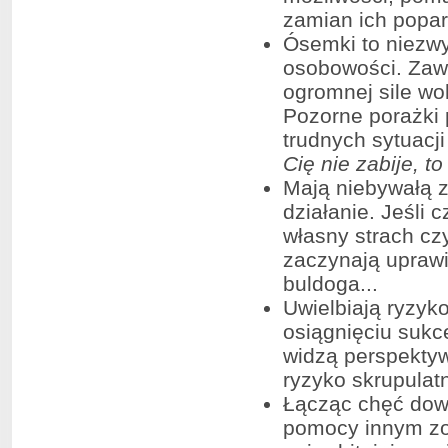
zamian ich poparc
Ósemki to niezwy
osobowości. Zaws
ogromnej sile wo
Pozorne porażki 
trudnych sytuacj
Cię nie zabije, t
Mają niebywałą 
działanie. Jeśli 
własny strach cz
zaczynają uprawi
buldoga...
Uwielbiają ryzyk
osiągnięciu sukc
widzą perspektyw
ryzyko skrupulatn
Łącząc chęć dowo
pomocy innym zos