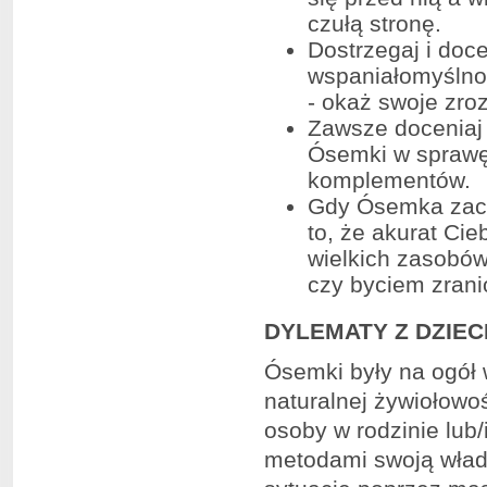
czułą stronę.
Dostrzegaj i doc
wspaniałomyślnoś
- okaż swoje zro
Zawsze doceniaj
Ósemki w sprawę,
komplementów.
Gdy Ósemka zach
to, że akurat Cie
wielkich zasobów
czy byciem zran
DYLEMATY Z DZIE
Ósemki były na ogół 
naturalnej żywiołowoś
osoby w rodzinie lub
metodami swoją władz