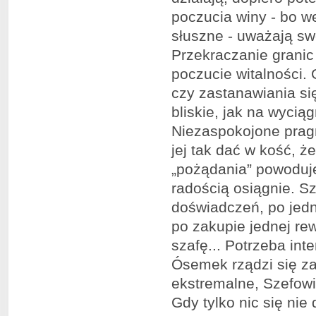
poczucia winy - bo w
słuszne - uważają swó
Przekraczanie granic
poczucie witalności.
czy zastanawiania się
bliskie, jak na wyciąg
Niezaspokojone pragn
jej tak dać w kość, 
„pożądania” powoduje
radością osiągnie. S
doświadczeń, po jed
po zakupie jednej rew
szafę... Potrzeba in
Ósemek rządzi się za
ekstremalne, Szefowi
Gdy tylko nic się nie 