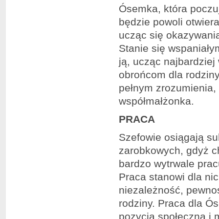
Ósemka, która poczuj
będzie powoli otwier
ucząc się okazywani
Stanie się wspaniałym
ją, ucząc najbardziej
obrońcom dla rodziny
pełnym zrozumienia, 
współmałżonka.
PRACA
Szefowie osiągają suk
zarobkowych, gdyż ch
bardzo wytrwale prac
Praca stanowi dla ni
niezależność, pewnoś
rodziny. Praca dla Ó
pozycja społeczna i