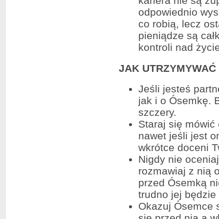
kariera nie są zup
odpowiednio wyso
co robią, lecz os
pieniądze są cał
kontroli nad życ
JAK UTRZYMYWAĆ 
Jeśli jesteś par
jak i o Ósemkę. 
szczery.
Staraj się mówić 
nawet jeśli jest
wkrótce doceni T
Nigdy nie ocenia
rozmawiaj z nią 
przed Ósemką nie
trudno jej będzie
Okazuj Ósemce sw
się przed nią a 