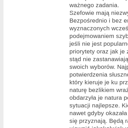
ważnego zadania.
Szefowie mają niezw
Bezpośrednio i bez e
wyznaczonych wcześn
podejmowaniem szybk
jeśli nie jest popula
priorytety oraz jak j
stąd nie zastanawia
swoich wyborów. Najp
potwierdzenia słuszn
który kieruje je ku 
naturę bezlikiem wra
obdarzyła je natura 
sytuacji najlepsze. K
nawet gdyby okazała 
się przyznają. Będą r