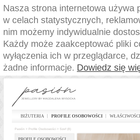
Nasza strona internetowa używa p
w celach statystycznych, reklamo
nim możemy indywidualnie dostos
Każdy może zaakceptować pliki c
wyłączenia ich w przeglądarce, d
żadne informacje.
Dowiedz się wię
BIŻUTERIA
PROFILE OSOBOWOŚCI
WŁAŚCIWOŚCI
Pasión
>
Profile Osobowości
>
Szef (8)
PROFILE OSOBOWOŚCI