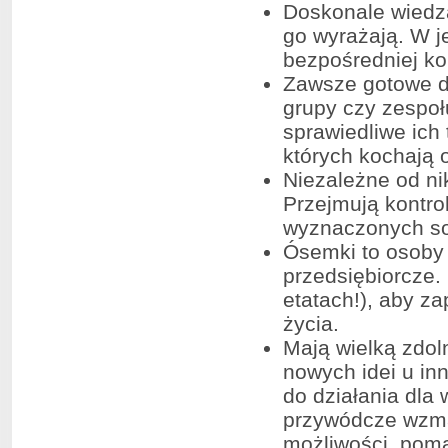
Doskonale wiedzą
go wyrażają. W j
bezpośredniej kon
Zawsze gotowe do
grupy czy zespoł
sprawiedliwe ich
których kochają o
Niezależne od ni
Przejmują kontro
wyznaczonych so
Ósemki to osoby 
przedsiębiorcze. 
etatach!), aby z
życia.
Mają wielką zdol
nowych idei u inn
do działania dla
przywódcze wzmac
możliwości, pom