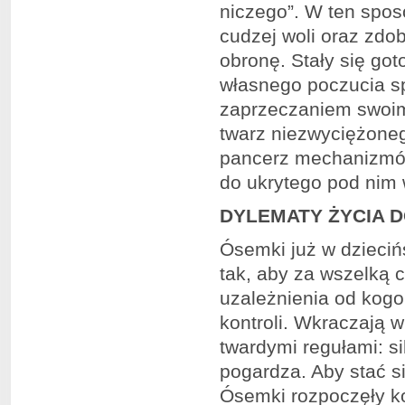
niczego”. W ten spos
cudzej woli oraz zdob
obronę. Stały się got
własnego poczucia s
zaprzeczaniem swoi
twarz niezwyciężoneg
pancerz mechanizmów
do ukrytego pod nim 
DYLEMATY ŻYCIA 
Ósemki już w dzieciń
tak, aby za wszelką 
uzależnienia od kogo
kontroli. Wkraczają w
twardymi regułami: s
pogardza. Aby stać si
Ósemki rozpoczęły ko