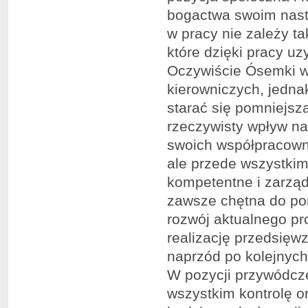
bogactwa swoim nast
w pracy nie zależy t
które dzięki pracy uz
Oczywiście Ósemki w
kierowniczych, jednak
starać się pomniejsza
rzeczywisty wpływ na 
swoich współpracowni
ale przede wszystki
kompetentne i zarząd
zawsze chętna do po
rozwój aktualnego pr
realizację przedsięw
naprzód po kolejnych
W pozycji przywódcz
wszystkim kontrolę o