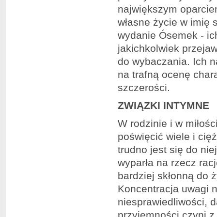
największym oparciem
własne życie w imię 
wydanie Ósemek - ich
jakichkolwiek przeja
do wybaczania. Ich na
na trafną ocenę char
szczerości.
ZWIĄZKI INTYMNE
W rodzinie i w miłoś
poświęcić wiele i ci
trudno jest się do ni
wyparła na rzecz racj
bardziej skłonną do 
Koncentracja uwagi 
niesprawiedliwości, 
przyjemności czyni z 