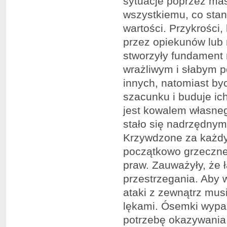
sytuacje poprzez mas
wszystkiemu, co stan
wartości. Przykrości,
przez opiekunów lub 
stworzyły fundament 
wrażliwym i słabym po
innych, natomiast by
szacunku i buduje ic
jest kowalem własnego
stało się nadrzędnym
Krzywdzone za każdy
początkowo grzeczne
praw. Zauważyły, że 
przestrzegania. Aby 
ataki z zewnątrz musi
lękami. Ósemki wypar
potrzebę okazywania 