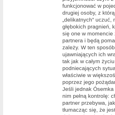
funkcjonować w poje
drugiej osoby, z któr
„delikatnych” uczuć,
głębokich pragnień, 
się one w momencie 
partnera i będą poma
zależy. W ten sposób
ujawniających ich wr
tak jak w całym życiu
podniecających sytua
właściwie w większo
poprzez jego pożądan
Jeśli jednak Ósemka 
nim pełną kontrolę: c
partner przebywa, ja
tłumacząc się, że jes