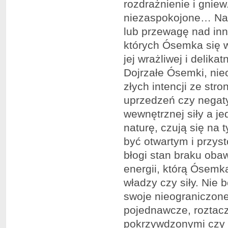
rozdrażnienie i gnie
niezaspokojone… Nadm
lub przewagę nad in
których Ósemka się w
jej wrażliwej i delika
Dojrzałe Ósemki, nie
złych intencji ze str
uprzedzeń czy negat
wewnętrznej siły a j
naturę, czują się na
być otwartym i przys
błogi stan braku oba
energii, którą Ósemk
władzy czy siły. Nie 
swoje nieograniczone
pojednawcze, roztac
pokrzywdzonymi czy n