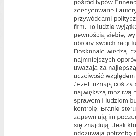
pośród typów Enneagr
zdecydowane i autory
przywódcami politycz
firm. To ludzie wyją
pewnością siebie, w
obrony swoich racji l
Doskonale wiedzą, cz
najmniejszych oporów
uważają za najlepszą
uczciwość względem si
Jeżeli uznają coś za 
największą możliwą 
sprawom i ludziom bu
kontrolę. Branie ster
zapewniają im poczuc
się znajdują. Jeśli 
odczuwają potrzebę c