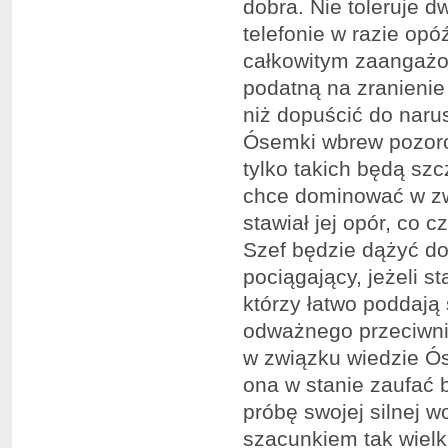
dobra. Nie toleruje 
telefonie w razie opó
całkowitym zaangażow
podatną na zranienie
niż dopuścić do narus
Ósemki wbrew pozorom
tylko takich będą szc
chce dominować w zwi
stawiał jej opór, co 
Szef będzie dążyć do 
pociągający, jeżeli s
którzy łatwo poddają s
odważnego przeciwni
w związku wiedzie Ós
ona w stanie zaufać b
próbę swojej silnej 
szacunkiem tak wielk