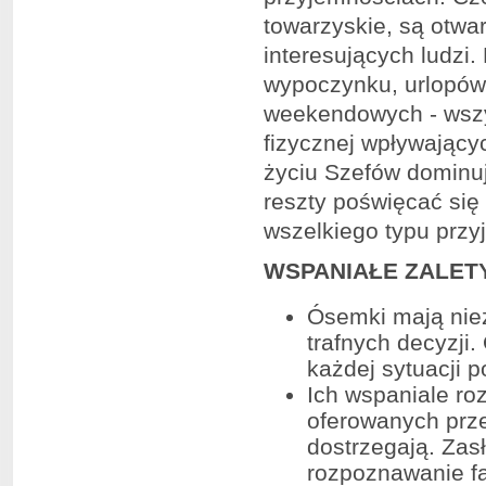
towarzyskie, są otwa
interesujących ludzi.
wypoczynku, urlopów
weekendowych - wszy
fizycznej wpływającyc
życiu Szefów dominuj
reszty poświęcać się 
wszelkiego typu przy
WSPANIAŁE ZALET
Ósemki mają nie
trafnych decyzji
każdej sytuacji 
Ich wspaniale ro
oferowanych przez
dostrzegają. Zasł
rozpoznawanie fa