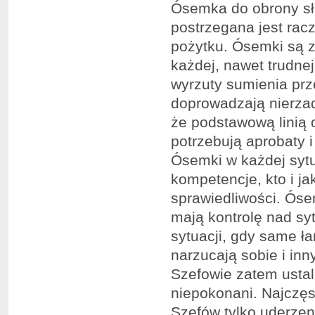
Ósemka do obrony słu
postrzegana jest racz
pożytku. Ósemki są z 
każdej, nawet trudne
wyrzuty sumienia prz
doprowadzają nierzad
że podstawową linią 
potrzebują aprobaty i
Ósemki w każdej sytua
kompetencje, kto i j
sprawiedliwości. Óse
mają kontrolę nad syt
sytuacji, gdy same ła
narzucają sobie i in
Szefowie zatem ustala
niepokonani. Najczęst
Szefów tylko uderzeni