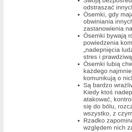
Swoją bezpośred
odstraszać innych
Ósemki, gdy mają
obwiniania innyc
zastanowienia na
Ósemki bywają ró
powiedzenia komu
„nadepnięcia lud
stres i prawdziwą
Ósemki lubią chw
każdego najmnie
komunikują o nic
Są bardzo wrażli
Kiedy ktoś nadep
atakować, kontro
się do bólu, roz
wszystko, z czym
Rzadko zapomina
względem nich za