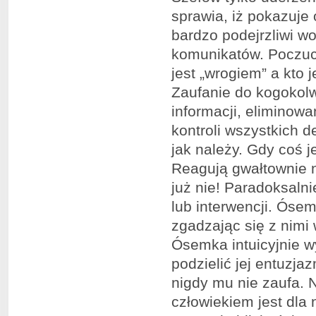
sprawia, iż pokazuje
bardzo podejrzliwi w
komunikatów. Poczuci
jest „wrogiem” a kto 
Zaufanie do kogokolw
informacji, eliminow
kontroli wszystkich d
jak należy. Gdy coś j
Reagują gwałtownie n
już nie! Paradoksalni
lub interwencji. Ósem
zgadzając się z nimi 
Ósemka intuicyjnie wyc
podzielić jej entuzj
nigdy mu nie zaufa. N
człowiekiem jest dla