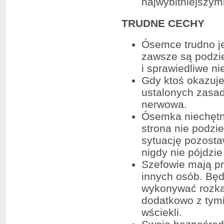
najwybitniejszym
TRUDNE CECHY
Ósemce trudno jes
zawsze są podzie
i sprawiedliwe ni
Gdy ktoś okazuje
ustalonych zasad 
nerwowa.
Ósemka niechętni
strona nie podziel
sytuację pozosta
nigdy nie pójdzie
Szefowie mają p
innych osób. Będ
wykonywać rozkaz
dodatkowo z tymi
wściekli.