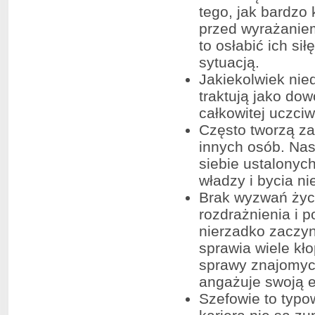
tego, jak bardzo
przed wyrażaniem
to osłabić ich si
sytuacją.
Jakiekolwiek nie
traktują jako do
całkowitej uczciw
Często tworzą za
innych osób. Nas
siebie ustalonyc
władzy i bycia n
Brak wyzwań życ
rozdrażnienia i 
nierzadko zaczyn
sprawia wiele kł
sprawy znajomych
angażuje swoją e
Szefowie to typo