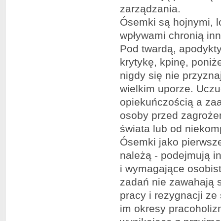
zarządzania.
Ósemki są hojnymi, lo
wpływami chronią inn
Pod twardą, apodykt
krytykę, kpinę, poniż
nigdy się nie przyzna
wielkim uporze. Ucz
opiekuńczością a zaa
osoby przed zagroże
świata lub od niekom
Ósemki jako pierwsze 
należą - podejmują i
i wymagające osobist
zadań nie zawahają s
pracy i rezygnacji ze
im okresy pracoholiz