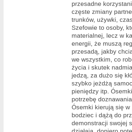
przesadne korzystani
częste zmiany partne
trunków, używki, cza
Szefowie to osoby, kt
materialnej, lecz w k
energii, że muszą reg
przesadą, jakby chci
we wszystkim, co robi
życia i skutek nadmia
jedzą, za dużo się k
szybko jeżdżą samoc
pieniędzy itp. Ósemk
potrzebę doznawania 
Ósemki kierują się w
bodziec i dążą do pr
demonstracji swojej si
działają, dopiero po