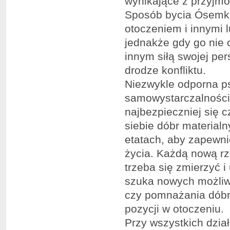
wynikające z przyjmo
Sposób bycia Ósemki 
otoczeniem i innymi l
jednakże gdy go nie o
innym siłą swojej per
drodze konfliktu.
Niezwykle odporna p
samowystarczalności i
najbezpieczniej się 
siebie dóbr materialny
etatach, aby zapewni
życia. Każdą nową rz
trzeba się zmierzyć i
szuka nowych możliwo
czy pomnażania dóbr 
pozycji w otoczeniu.
Przy wszystkich dzia