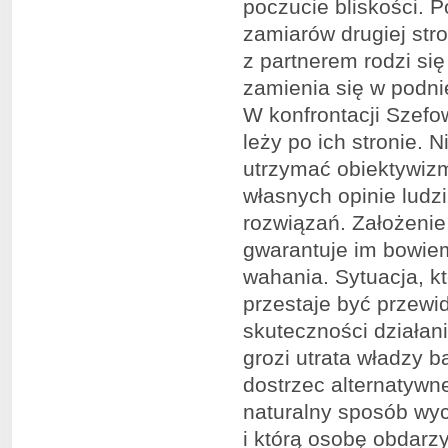
poczucie bliskości. 
zamiarów drugiej stro
z partnerem rodzi si
zamienia się w podnie
W konfrontacji Szefow
leży po ich stronie. 
utrzymać obiektywiz
własnych opinie ludz
rozwiązań. Założenie
gwarantuje im bowiem
wahania. Sytuacja, któ
przestaje być przewi
skuteczności działan
grozi utrata władzy b
dostrzec alternatywn
naturalny sposób wycz
i którą osobę obdarz