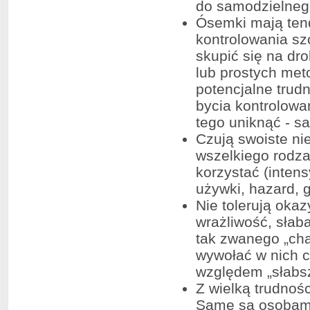
do samodzielnego
Ósemki mają ten
kontrolowania s
skupić się na dro
lub prostych met
potencjalne trudn
bycia kontrolowa
tego uniknąć - s
Czują swoiste ni
wszelkiego rodza
korzystać (intens
używki, hazard, g
Nie tolerują okaz
wrażliwość, słaba
tak zwanego „cha
wywołać w nich c
względem „słabs
Z wielką trudnoś
Same są osobami 