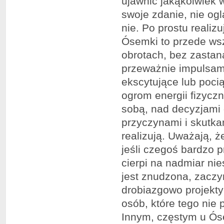
ujawnić jakąkolwiek
swoje zdanie, nie og
nie. Po prostu realizu
Ósemki to przede wsz
obrotach, bez zastan
przeważnie impulsami,
ekscytujące lub poci
ogrom energii fizyczn
sobą, nad decyzjami 
przyczynami i skutka
realizują. Uważają, ż
jeśli czegoś bardzo p
cierpi na nadmiar nie
jest znudzona, zaczy
drobiazgowo projekty
osób, które tego nie 
Innym, częstym u Ós