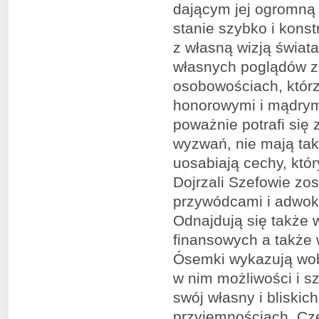
dającym jej ogromną e
stanie szybko i kons
z własną wizją świata
własnych poglądów z 
osobowościach, którz
honorowymi i mądrymi,
poważnie potrafi się 
wyzwań, nie mają tak 
uosabiają cechy, któ
Dojrzali Szefowie zo
przywódcami i adwokat
Odnajdują się także
finansowych a także
Ósemki wykazują wobe
w nim możliwości i s
swój własny i bliskic
przyjemnościach. Cze