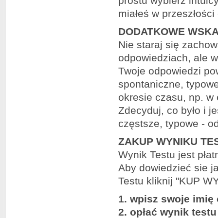
prostu wybierz intuic
miałeś w przeszłości 
DODATKOWE WSKA
Nie staraj się zacho
odpowiedziach, ale w
Twoje odpowiedzi pow
spontaniczne, typowe
okresie czasu, np. w 
Zdecyduj, co było i je
częstsze, typowe - o
ZAKUP WYNIKU TE
Wynik Testu jest płat
Aby dowiedzieć sie j
Testu kliknij "KUP WY
1. wpisz swoje imię
2. opłać wynik testu