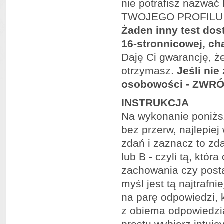
nie potrafisz nazwa
TWOJEGO PROFILU
Żaden inny test dost
16-stronnicowej, ch
Daję Ci gwarancję, że
otrzymasz.
Jeśli nie
osobowości - ZWR
INSTRUKCJA
Na wykonanie poniższ
bez przerw, najlepiej
zdań i zaznacz to zda
lub B - czyli tą, któr
zachowania czy posta
myśl jest tą najtrafni
na parę odpowiedzi, k
z obiema odpowiedziam