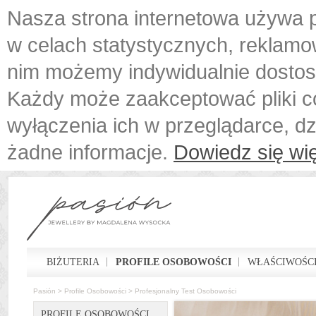
Nasza strona internetowa używa p
w celach statystycznych, reklamo
nim możemy indywidualnie dostos
Każdy może zaakceptować pliki c
wyłączenia ich w przeglądarce, d
żadne informacje.
Dowiedz się wię
BIŻUTERIA
PROFILE OSOBOWOŚCI
WŁAŚCIWOŚCI
Pasión
>
Profile Osobowości
>
Profesjonalny Test Osobowości
PROFILE OSOBOWOŚCI