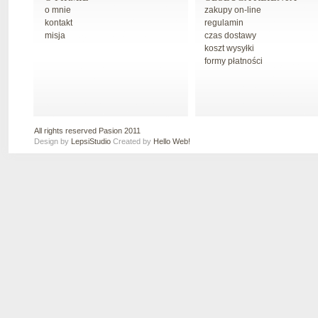
o mnie
zakupy on-line
kontakt
regulamin
misja
czas dostawy
koszt wysyłki
formy płatności
All rights reserved Pasion 2011
Design by
LepsiStudio
Created by
Hello Web!