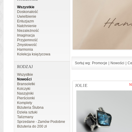
Wszystkie
Doskonałość
Uwielbienie
Entuzjazm
Natchnienie
Niezależność
Imaginacja
Przyjemność
Zmysłowość
Harmonia
Kolekcja księżycowa
Sortuj wg:
Promocje
|
Nowości
|
Ce
RODZAJ
Wszystkie
Nowości
Bransoletki
N
JOLIE
Kolczyki
Naszyjniki
Pierścionki
Komplety
Biżuteria Ślubna
Dzieła sztuki
Talizmany
Sprzedane - Zamów Podobne
Biżuteria do 200 zł