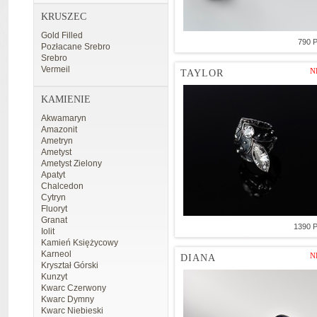
KRUSZEC
Gold Filled
790 
Pozłacane Srebro
Srebro
Vermeil
N
TAYLOR
KAMIENIE
Akwamaryn
Amazonit
Ametryn
Ametyst
Ametyst Zielony
Apatyt
Chalcedon
Cytryn
Fluoryt
Granat
1390 
Iolit
Kamień Księżycowy
Karneol
N
DIANA
Kryształ Górski
Kunzyt
Kwarc Czerwony
Kwarc Dymny
Kwarc Niebieski