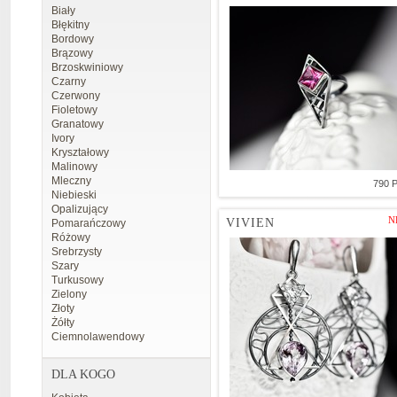
Biały
Błękitny
Bordowy
Brązowy
Brzoskwiniowy
Czarny
Czerwony
Fioletowy
Granatowy
Ivory
Kryształowy
Malinowy
Mleczny
790 
Niebieski
Opalizujący
N
VIVIEN
Pomarańczowy
Różowy
Srebrzysty
Szary
Turkusowy
Zielony
Złoty
Żółty
Ciemnolawendowy
DLA KOGO