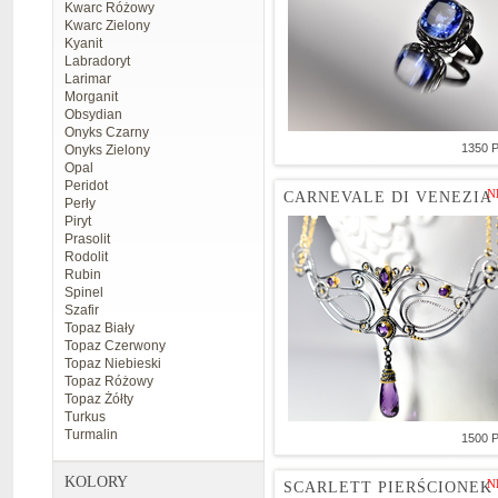
Kwarc Różowy
Kwarc Zielony
Kyanit
Labradoryt
Larimar
Morganit
Obsydian
Onyks Czarny
1350 
Onyks Zielony
Opal
Peridot
N
CARNEVALE DI VENEZIA
Perły
Piryt
Prasolit
Rodolit
Rubin
Spinel
Szafir
Topaz Biały
Topaz Czerwony
Topaz Niebieski
Topaz Różowy
Topaz Żółty
Turkus
Turmalin
1500 
KOLORY
N
SCARLETT PIERŚCIONEK