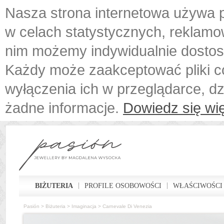
Nasza strona internetowa używa p
w celach statystycznych, reklamo
nim możemy indywidualnie dostos
Każdy może zaakceptować pliki c
wyłączenia ich w przeglądarce, d
żadne informacje.
Dowiedz się wię
BIŻUTERIA
PROFILE OSOBOWOŚCI
WŁAŚCIWOŚCI
Pasión
>
Biżuteria
>
Imaginacja
>
Carnevale Di Venezia