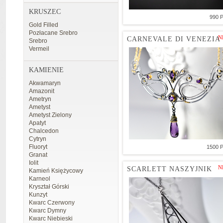
KRUSZEC
990 
Gold Filled
Pozłacane Srebro
N
CARNEVALE DI VENEZIA
Srebro
Vermeil
KAMIENIE
Akwamaryn
Amazonit
Ametryn
Ametyst
Ametyst Zielony
Apatyt
Chalcedon
Cytryn
Fluoryt
1500 
Granat
Iolit
N
SCARLETT NASZYJNIK
Kamień Księżycowy
Karneol
Kryształ Górski
Kunzyt
Kwarc Czerwony
Kwarc Dymny
Kwarc Niebieski