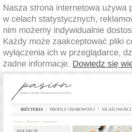
Nasza strona internetowa używa p
w celach statystycznych, reklamo
nim możemy indywidualnie dostos
Każdy może zaakceptować pliki c
wyłączenia ich w przeglądarce, d
żadne informacje.
Dowiedz się wię
BIŻUTERIA
PROFILE OSOBOWOŚCI
WŁAŚCIWOŚCI
Pasión
>
Biżuteria
>
Imaginacja
KOLEKCJE