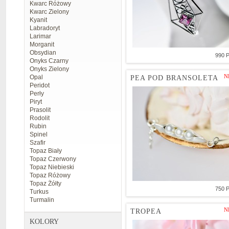
Kwarc Różowy
Kwarc Zielony
Kyanit
Labradoryt
Larimar
Morganit
Obsydian
990 
Onyks Czarny
Onyks Zielony
N
Opal
PEA POD BRANSOLETA
Peridot
Perły
Piryt
Prasolit
Rodolit
Rubin
Spinel
Szafir
Topaz Biały
Topaz Czerwony
Topaz Niebieski
Topaz Różowy
Topaz Żółty
750 
Turkus
Turmalin
N
TROPEA
KOLORY