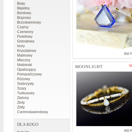
Biały
Błękitny
Bordowy
Brązowy
Brzoskwiniowy
Czarny
Czerwony
Fioletowy
Granatowy
Ivory
Kryształowy
850 
Malinowy
Mleczny
Niebieski
N
MOONLIGHT
Opalizujący
Pomarańczowy
Różowy
Srebrzysty
Szary
Turkusowy
Zielony
Złoty
Żółty
Ciemnolawendowy
DLA KOGO
950 