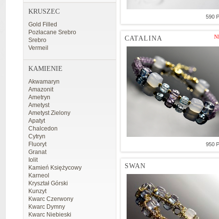
KRUSZEC
590 
Gold Filled
Pozłacane Srebro
N
CATALINA
Srebro
Vermeil
KAMIENIE
Akwamaryn
Amazonit
Ametryn
Ametyst
Ametyst Zielony
Apatyt
Chalcedon
Cytryn
Fluoryt
950 
Granat
Iolit
SWAN
Kamień Księżycowy
Karneol
Kryształ Górski
Kunzyt
Kwarc Czerwony
Kwarc Dymny
Kwarc Niebieski