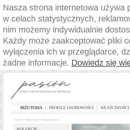
Nasza strona internetowa używa p
w celach statystycznych, reklamo
nim możemy indywidualnie dostos
Każdy może zaakceptować pliki c
wyłączenia ich w przeglądarce, d
żadne informacje.
Dowiedz się wię
BIŻUTERIA
PROFILE OSOBOWOŚCI
WŁAŚCIWOŚCI
Pasión
>
Biżuteria
>
Niezależność
KOLEKCJE