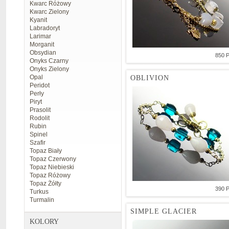
Kwarc Różowy
Kwarc Zielony
Kyanit
Labradoryt
Larimar
Morganit
Obsydian
850 
Onyks Czarny
Onyks Zielony
Opal
OBLIVION
Peridot
Perły
Piryt
Prasolit
Rodolit
Rubin
Spinel
Szafir
Topaz Biały
Topaz Czerwony
Topaz Niebieski
Topaz Różowy
Topaz Żółty
390 
Turkus
Turmalin
SIMPLE GLACIER
KOLORY