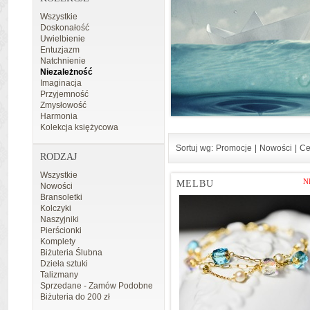
Wszystkie
Doskonałość
Uwielbienie
Entuzjazm
Natchnienie
Niezależność
Imaginacja
Przyjemność
Zmysłowość
Harmonia
Kolekcja księżycowa
Sortuj wg:
Promocje
|
Nowości
|
Ce
RODZAJ
Wszystkie
N
MELBU
Nowości
Bransoletki
Kolczyki
Naszyjniki
Pierścionki
Komplety
Biżuteria Ślubna
Dzieła sztuki
Talizmany
Sprzedane - Zamów Podobne
Biżuteria do 200 zł