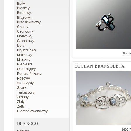
Biały
Błękitny
Bordowy
Brązowy
Brzoskwiniowy
Czarny
Czerwony
Fioletowy
Granatowy
Ivory
Kryształowy
850 
Malinowy
Mleczny
Niebieski
LOCHAN BRANSOLETA
Opalizujący
Pomarańczowy
Różowy
Srebrzysty
Szary
Turkusowy
Zielony
Złoty
Żółty
Ciemnolawendowy
DLA KOGO
1400 