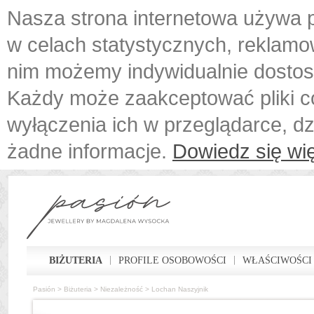
Nasza strona internetowa używa p
w celach statystycznych, reklamo
nim możemy indywidualnie dostos
Każdy może zaakceptować pliki c
wyłączenia ich w przeglądarce, d
żadne informacje.
Dowiedz się wię
BIŻUTERIA
PROFILE OSOBOWOŚCI
WŁAŚCIWOŚCI
Pasión
>
Biżuteria
>
Niezależność
>
Lochan Naszyjnik