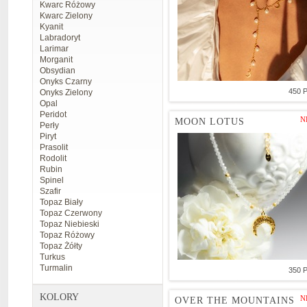
Kwarc Różowy
Kwarc Zielony
Kyanit
Labradoryt
Larimar
Morganit
Obsydian
Onyks Czarny
450 
Onyks Zielony
Opal
Peridot
N
MOON LOTUS
Perły
Piryt
Prasolit
Rodolit
Rubin
Spinel
Szafir
Topaz Biały
Topaz Czerwony
Topaz Niebieski
Topaz Różowy
Topaz Żółty
Turkus
Turmalin
350 
KOLORY
N
OVER THE MOUNTAINS