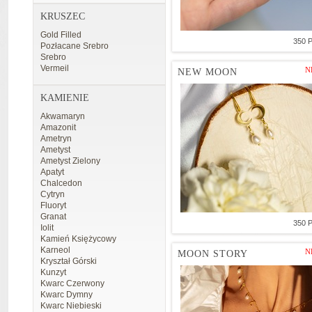
KRUSZEC
Gold Filled
350 
Pozłacane Srebro
Srebro
Vermeil
N
NEW MOON
KAMIENIE
Akwamaryn
Amazonit
Ametryn
Ametyst
Ametyst Zielony
Apatyt
Chalcedon
Cytryn
Fluoryt
Granat
350 
Iolit
Kamień Księżycowy
Karneol
N
MOON STORY
Kryształ Górski
Kunzyt
Kwarc Czerwony
Kwarc Dymny
Kwarc Niebieski