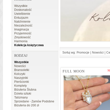
Wszystkie
Doskonałość
Uwielbienie
Entuzjazm
Natchnienie
Niezależność
Imaginacja
Przyjemność
Zmysłowość
Harmonia
Kolekcja księżycowa
Sortuj wg:
Promocje
|
Nowości
|
Ce
RODZAJ
Wszystkie
Nowości
Bransoletki
N
FULL MOON
Kolczyki
Naszyjniki
Pierścionki
Komplety
Biżuteria Ślubna
Dzieła sztuki
Talizmany
Sprzedane - Zamów Podobne
Biżuteria do 200 zł