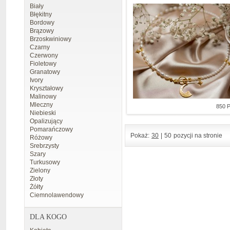
Biały
Błękitny
Bordowy
Brązowy
Brzoskwiniowy
Czarny
Czerwony
Fioletowy
Granatowy
Ivory
Kryształowy
Malinowy
Mleczny
850 
Niebieski
Opalizujący
Pomarańczowy
Pokaż:
30
|
50
pozycji na stronie
Różowy
Srebrzysty
Szary
Turkusowy
Zielony
Złoty
Żółty
Ciemnolawendowy
DLA KOGO