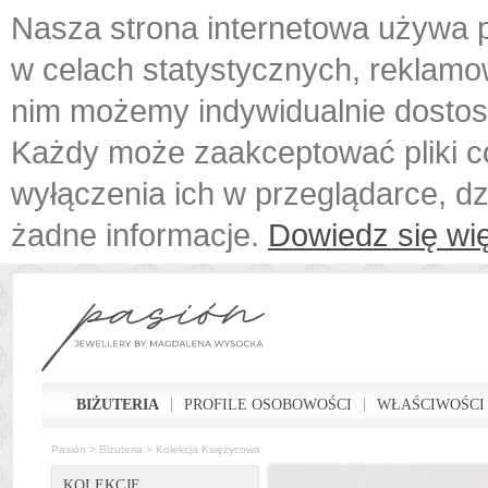
Nasza strona internetowa używa p
w celach statystycznych, reklamo
nim możemy indywidualnie dostos
Każdy może zaakceptować pliki c
wyłączenia ich w przeglądarce, d
żadne informacje.
Dowiedz się wię
BIŻUTERIA
PROFILE OSOBOWOŚCI
WŁAŚCIWOŚCI
Pasión
>
Biżuteria
>
Kolekcja Księżycowa
KOLEKCJE