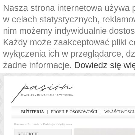
Nasza strona internetowa używa p
w celach statystycznych, reklamo
nim możemy indywidualnie dostos
Każdy może zaakceptować pliki c
wyłączenia ich w przeglądarce, d
żadne informacje.
Dowiedz się wię
BIŻUTERIA
PROFILE OSOBOWOŚCI
WŁAŚCIWOŚCI
Pasión
>
Biżuteria
>
Kolekcja Księżycowa
KOLEKCJE