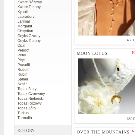
Kwarc Różowy
Kwarc Zielony
Kyanit
Labradoryt
Larimar
Morganit
Obsydian
Onyks Czarny
450 
Onyks Zielony
Opal
Peridot
N
MOON LOTUS
Perły
Piryt
Prasolit
Rodolit
Rubin
Spinel
Szafir
Topaz Biały
Topaz Czerwony
Topaz Niebieski
Topaz Różowy
Topaz Żółty
Turkus
Turmalin
350 
KOLORY
N
OVER THE MOUNTAINS