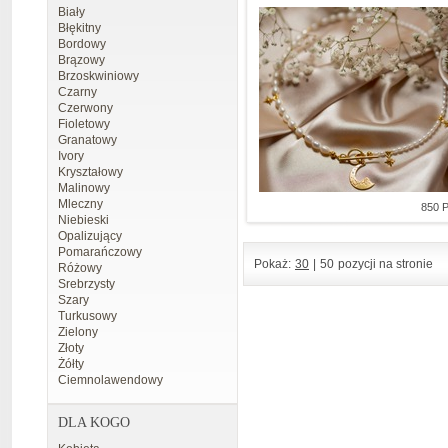
Biały
Błękitny
Bordowy
Brązowy
Brzoskwiniowy
Czarny
Czerwony
Fioletowy
Granatowy
Ivory
Kryształowy
Malinowy
Mleczny
850 
Niebieski
Opalizujący
Pomarańczowy
Pokaż:
30
|
50
pozycji na stronie
Różowy
Srebrzysty
Szary
Turkusowy
Zielony
Złoty
Żółty
Ciemnolawendowy
DLA KOGO