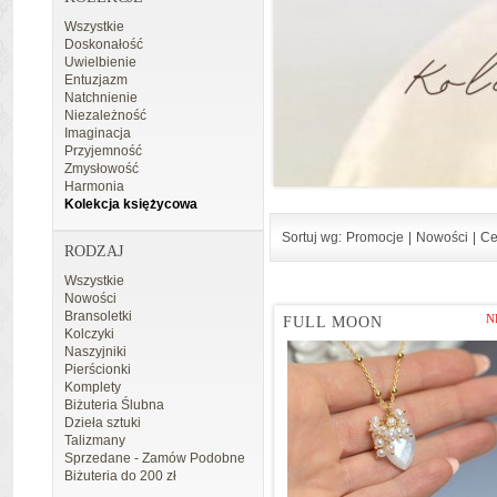
Wszystkie
Doskonałość
Uwielbienie
Entuzjazm
Natchnienie
Niezależność
Imaginacja
Przyjemność
Zmysłowość
Harmonia
Kolekcja księżycowa
Sortuj wg:
Promocje
|
Nowości
|
Ce
RODZAJ
Wszystkie
Nowości
Bransoletki
N
FULL MOON
Kolczyki
Naszyjniki
Pierścionki
Komplety
Biżuteria Ślubna
Dzieła sztuki
Talizmany
Sprzedane - Zamów Podobne
Biżuteria do 200 zł