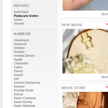
KRUSZEC
Gold Filled
350 
Pozłacane Srebro
Srebro
Vermeil
N
NEW MOON
KAMIENIE
Akwamaryn
Amazonit
Ametryn
Ametyst
Ametyst Zielony
Apatyt
Chalcedon
Cytryn
Fluoryt
Granat
350 
Iolit
Kamień Księżycowy
Karneol
N
MOON STORY
Kryształ Górski
Kunzyt
Kwarc Czerwony
Kwarc Dymny
Kwarc Niebieski