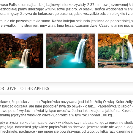
vasu Falls to ten najbardziej bajkowy i nierzeczywisty. Z 37-metrowej czerwonej 
ieżnobiałej piany uderzając w turkusowe jezioro. W blasku słońca wodospad mieni s
lorami tęczy. Spływa do turkusowego basenu, gdzie wszystkie odcienie błękitu i zi
taj nic nie pozostaje takie samo. Każda kolejna sekunda jest inna od poprzedniej,
e światło, inny strumień, inny wiatr. Inna tęcza, czasami dwie. Czasu tutaj nie ma, jes
OR LOVE TO THE APPLES
ekawe, że polska zielona Papierówka nazywana jest także żółtą Oliwką. Kolor żółty 
st bardzo dojrzałą, ale inne podobieństwa do oliwek - o tak… Papierówka to jabłoń
zewo potrafi wydać na świat tysiące owoców. Jedna taka znajoma jabłoń na Kaszu
skanią (ojczyzna włoskich oliwek), obrodziła w tym roku ponad 100 kg…
gdy w życiu nie kupiłam papierówek w sklepie czy na bazarku, gdyż ogromne słod
yciężają, natomiast gdy widzę papierówki na drzewie, jeszcze takie nie w pełni dojr
miechnięte, pachnące - nie mogę się powstrzymać od tego, by kilka razy dziennie 