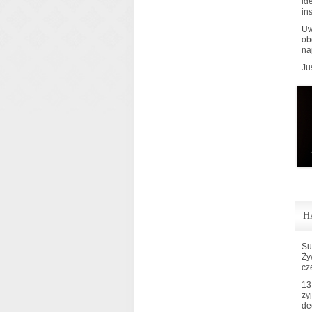
id
in
Uw
ob
na
Ju
H
Su
Ży
cz
13
ży
de