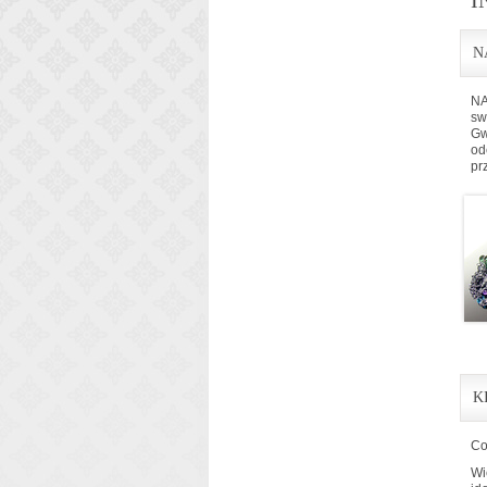
I
N
NA
sw
Gw
od
pr
K
Co
Wi