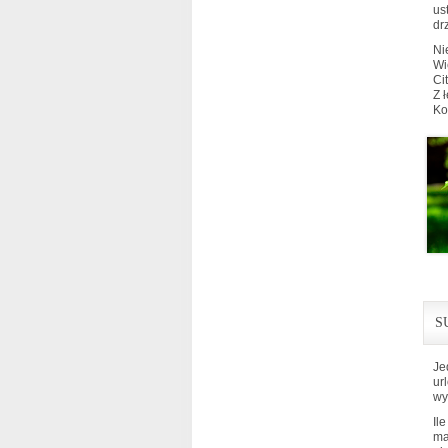
us
dr
Ni
Wi
Ci
Z 
Ko
S
Je
ur
wy
Il
ma