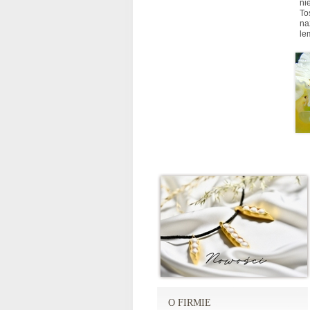
ni
To
na
le
O FIRMIE