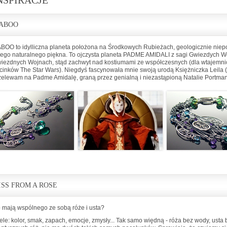
NSPIRACJE
ABOO
BOO to idylliczna planeta położona na Środkowych Rubieżach, geologicznie niepo
ego naturalnego piękna. To ojczysta planeta PADME AMIDALI z sagi Gwiezdych W
iezdnych Wojnach, stąd zachwyt nad kostiumami ze współczesnych (dla wtajemnic
cinków The Star Wars). Niegdyś fascynowała mnie swoją urodą Księżniczka Leila (Ca
zelewam na Padme Amidalę, graną przez genialną i niezastąpioną Natalie Portman.
ISS FROM A ROSE
 mają wspólnego ze sobą róże i usta?
ele: kolor, smak, zapach, emocje, zmysły... Tak samo więdną - róża bez wody, ust