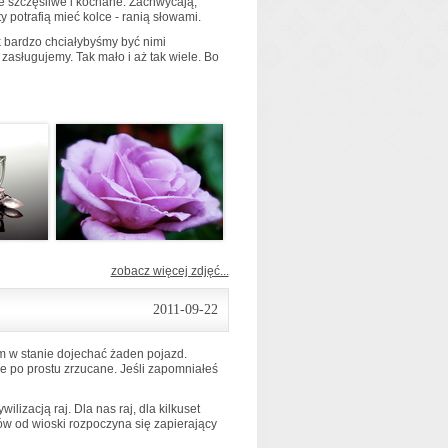
e szczęśliwe i kochane. Zachwycają,
 potrafią mieć kolce - ranią słowami.
 bardzo chciałybyśmy być nimi
zasługujemy. Tak mało i aż tak wiele. Bo
zobacz więcej zdjęć...
2011-09-22
am w stanie dojechać żaden pojazd.
ne po prostu zrzucane. Jeśli zapomniałeś
lizacją raj. Dla nas raj, dla kilkuset
w od wioski rozpoczyna się zapierający