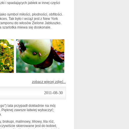
ki i spadających jabłek w innej części
ko symbol miłości, płodności, obfitości.
ces. Tak było i wciąż jest z New York
 szamponu do włosów Zielone Jabłuszko.
a szarlotka miewa się doskonale.
zobacz więcej zdjęć...
2011-08-30
o”) lata przypadł dokładnie na mój
. Pięknej zawsze łatwiej wybaczyć;
a.
iskupi, malinowy, liliowy, lila róż,
oczywiście skierowane jest do kobiet,