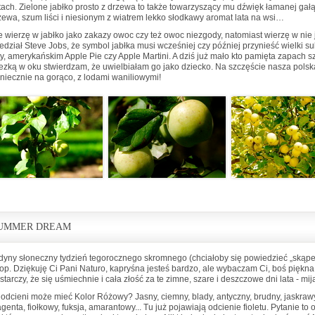
tach. Zielone jabłko prosto z drzewa to także towarzyszący mu dźwięk łamanej gałąz
zewa, szum liści i niesionym z wiatrem lekko słodkawy aromat lata na wsi…
e wierzę w jabłko jako zakazy owoc czy też owoc niezgody, natomiast wierzę w nie ja
edział Steve Jobs, że symbol jabłka musi wcześniej czy później przynieść wielki suk
ty, amerykańskim Apple Pie czy Apple Martini. A dziś już mało kto pamięta zapach
łezką w oku stwierdzam, że uwielbiałam go jako dziecko. Na szczęście nasza polsk
niecznie na gorąco, z lodami waniliowymi!
UMMER DREAM
dyny słoneczny tydzień tegorocznego skromnego (chciałoby się powiedzieć „skąpeg
lop. Dziękuję Ci Pani Naturo, kapryśna jesteś bardzo, ale wybaczam Ci, boś piękna
starczy, że się uśmiechnie i cała złość za te zimne, szare i deszczowe dni lata - mij
e odcieni może mieć Kolor Różowy? Jasny, ciemny, blady, antyczny, brudny, jaskrawy, b
genta, fiołkowy, fuksja, amarantowy... Tu już pojawiają odcienie fioletu. Pytanie to 