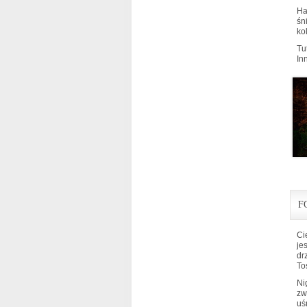
Ha
śn
ko
Tu
Inn
F
Ci
je
dr
To
Ni
zw
uś