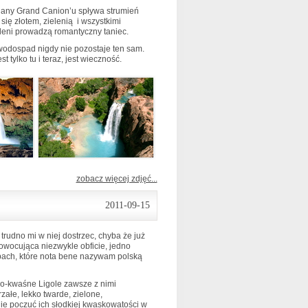
ściany Grand Canion’u spływa strumień
ię złotem, zielenią i wszystkimi
eleni prowadzą romantyczny taniec.
 wodospad nigdy nie pozostaje ten sam.
t tylko tu i teraz, jest wieczność.
zobacz więcej zdjęć...
2011-09-15
trudno mi w niej dostrzec, chyba że już
 owocująca niezwykle obficie, jedno
bach, które nota bene nazywam polską
ko-kwaśne Ligole zawsze z nimi
załe, lekko twarde, zielone,
nie poczuć ich słodkiej kwaskowatości w