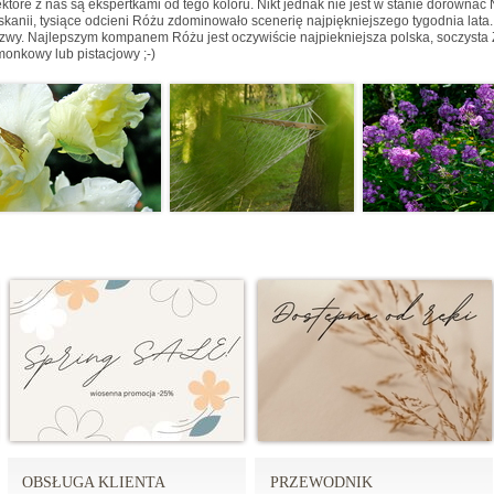
ektóre z nas są ekspertkami od tego koloru. Nikt jednak nie jest w stanie dorównać
skanii, tysiące odcieni Różu zdominowało scenerię najpiękniejszego tygodnia lata.
zwy. Najlepszym kompanem Różu jest oczywiście najpiekniejsza polska, soczysta 
monkowy lub pistacjowy ;-)
OBSŁUGA KLIENTA
PRZEWODNIK