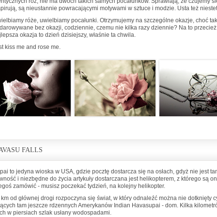
entycznych róż, nie ma dwóch takich samych pocałunków. Sprawiają, że czujemy si
spirują, są nieustannie powracającymi motywami w sztuce i modzie. Usta też niestety
ielbiamy róże, uwielbiamy pocałunki. Otrzymujemy na szczególne okazje, choć tak
darowywane bez okazji, codziennie, czemu nie kilka razy dziennie? Na to przecież 
jlepsza okazja to dzień dzisiejszy, właśnie ta chwila.
st kiss me and rose me.
AVASU FALLS
pai to jedyna wioska w USA, gdzie pocztę dostarcza się na osłach, gdyż nie jest t
wność i niezbędne do życia artykuły dostarczana jest helikopterem, z którego są o
egoś zamówić - musisz poczekać tydzień, na kolejny helikopter.
 km od głównej drogi rozpoczyna się świat, w który odnaleźć można nie dotknięty cywi
jących tam jeszcze rdzennych Amerykanów Indian Havasupai - dom. Kilka kilometró
ch w piersiach szlak usłany wodospadami.