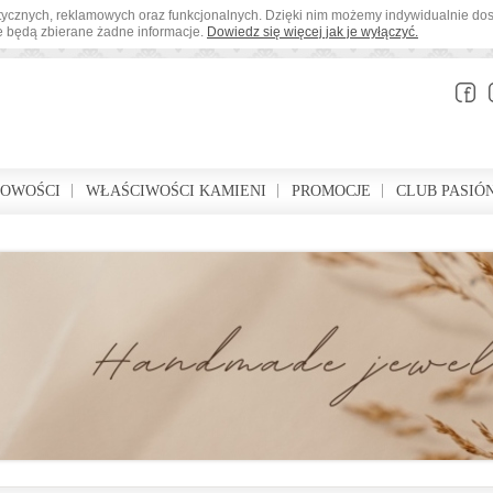
tystycznych, reklamowych oraz funkcjonalnych. Dzięki nim możemy indywidualnie d
ie będą zbierane żadne informacje.
Dowiedz się więcej jak je wyłączyć.
BOWOŚCI
WŁAŚCIWOŚCI KAMIENI
PROMOCJE
CLUB PASIÓ