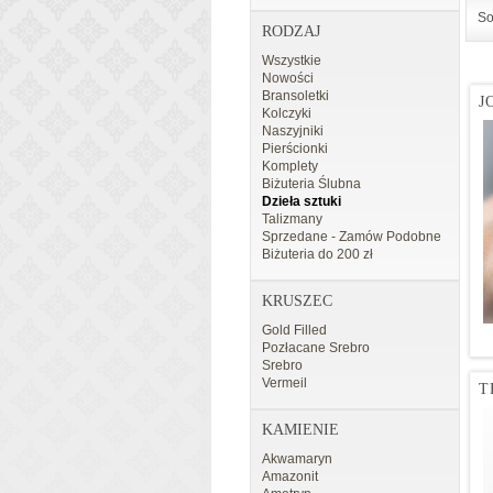
So
RODZAJ
Wszystkie
Nowości
Bransoletki
J
Kolczyki
Naszyjniki
Pierścionki
Komplety
Biżuteria Ślubna
Dzieła sztuki
Talizmany
Sprzedane - Zamów Podobne
Biżuteria do 200 zł
KRUSZEC
Gold Filled
Pozłacane Srebro
Srebro
Vermeil
T
KAMIENIE
Akwamaryn
Amazonit