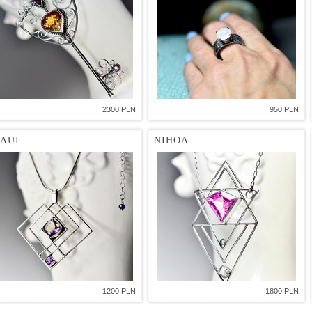
2300 PLN
950 PLN
AUI
NIHOA
1200 PLN
1800 PLN