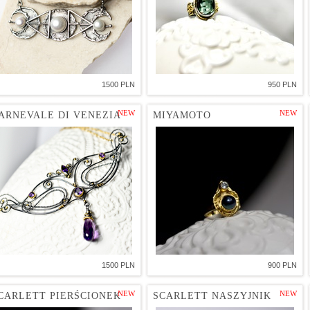
1500 PLN
950 PLN
NEW
NEW
ARNEVALE DI VENEZIA
MIYAMOTO
1500 PLN
900 PLN
NEW
NEW
CARLETT PIERŚCIONEK
SCARLETT NASZYJNIK