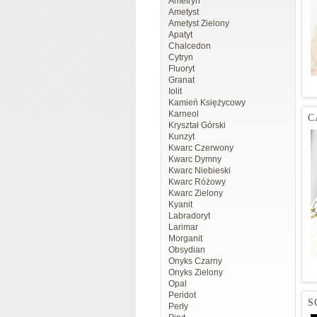
Ametryn
Ametyst
Ametyst Zielony
Apatyt
Chalcedon
Cytryn
Fluoryt
Granat
Iolit
Kamień Księżycowy
Karneol
C
Kryształ Górski
Kunzyt
Kwarc Czerwony
Kwarc Dymny
Kwarc Niebieski
Kwarc Różowy
Kwarc Zielony
Kyanit
Labradoryt
Larimar
Morganit
Obsydian
Onyks Czarny
Onyks Zielony
Opal
Peridot
S
Perły