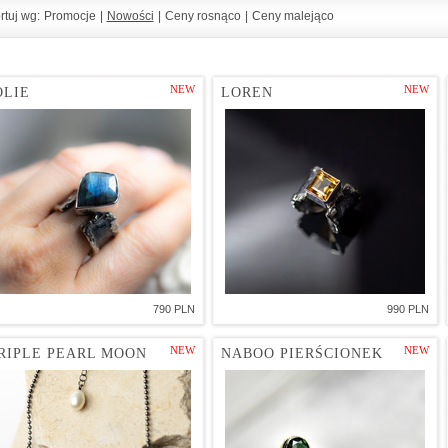
rtuj wg:
Promocje
|
Nowości
|
Ceny rosnąco
|
Ceny malejąco
NEW
NEW
OLIE
LOREN
790 PLN
990 PLN
NEW
NEW
RIPLE PEARL MOON
NABOO PIERŚCIONEK