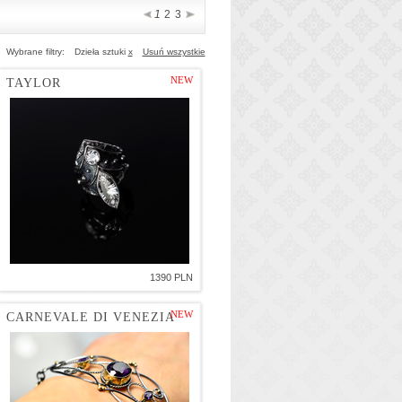
1
2
3
Wybrane filtry:
Dzieła sztuki
x
Usuń wszystkie
NEW
TAYLOR
1390 PLN
NEW
CARNEVALE DI VENEZIA