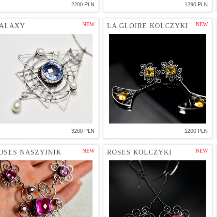
2200 PLN
1290 PLN
NEW
NEW
ALAXY
LA GLOIRE KOLCZYKI
3200 PLN
1200 PLN
NEW
NEW
OSES NASZYJNIK
ROSES KOLCZYKI