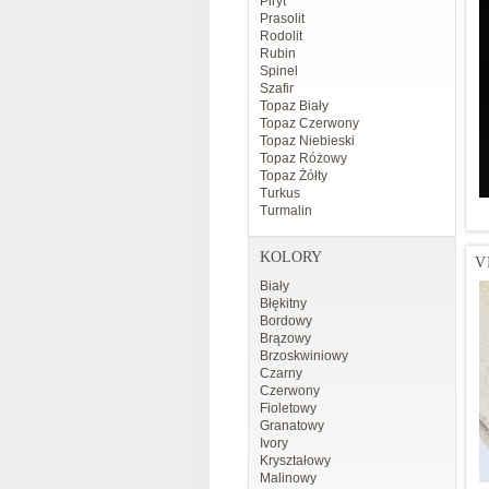
Piryt
Prasolit
Rodolit
Rubin
Spinel
Szafir
Topaz Biały
Topaz Czerwony
Topaz Niebieski
Topaz Różowy
Topaz Żółty
Turkus
Turmalin
KOLORY
V
Biały
Błękitny
Bordowy
Brązowy
Brzoskwiniowy
Czarny
Czerwony
Fioletowy
Granatowy
Ivory
Kryształowy
Malinowy