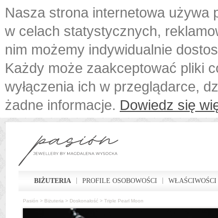
Nasza strona internetowa używa p
w celach statystycznych, reklamo
nim możemy indywidualnie dostos
Każdy może zaakceptować pliki c
wyłączenia ich w przeglądarce, d
żadne informacje.
Dowiedz się wię
BIŻUTERIA
PROFILE OSOBOWOŚCI
WŁAŚCIWOŚCI
Pasión
>
Biżuteria
>
Doskonałość
>
Triple Pearl Moon