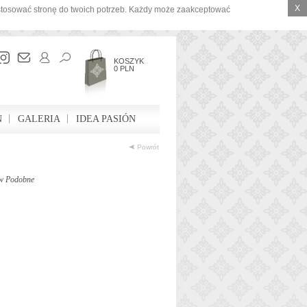
X
ostosować stronę do twoich potrzeb. Każdy może zaakceptować
KOSZYK
0 PLN
N
GALERIA
IDEA PASIÓN
Powrót
w Podobne