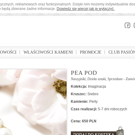
tystycznych, reklamowych oraz funkcjonalnych. Dzięki nim możemy indywidualnie d
ie będą zbierane żadne informacje.
Dowiedz się więcej jak je wyłączyć.
BOWOŚCI
WŁAŚCIWOŚCI KAMIENI
PROMOCJE
CLUB PASIÓ
PEA POD
Naszyjniki
,
Dzieła sztuki
,
Sprzedane - Zamó
Kolekcja:
Imaginacja
Kruszec:
Srebro
Kamienie:
Perły
Czas realizacji:
5-7 dni roboczych
Cena: 650 PLN