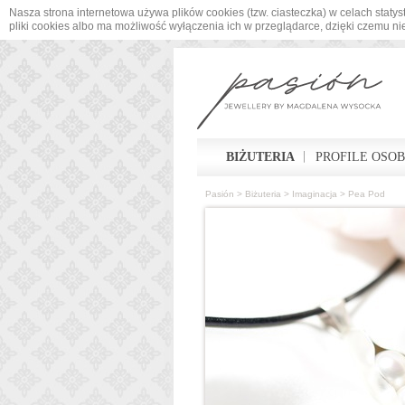
Nasza strona internetowa używa plików cookies (tzw. ciasteczka) w celach sta
pliki cookies albo ma możliwość wyłączenia ich w przeglądarce, dzięki czemu n
BIŻUTERIA
PROFILE OSO
Pasión
>
Biżuteria
>
Imaginacja
>
Pea Pod