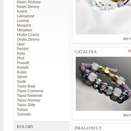
Kwarc Różowy
Kwarc Zielony
Kyanit
Labradoryt
Larimar
Morganit
Obsydian
Onyks Czarny
690 
Onyks Zielony
Opal
Peridot
N
CATALINA
Perły
Piryt
Prasolit
Rodolit
Rubin
Spinel
Szafir
Topaz Biały
Topaz Czerwony
Topaz Niebieski
Topaz Różowy
Topaz Żółty
Turkus
Turmalin
950 
KOLORY
DRAGONFLY