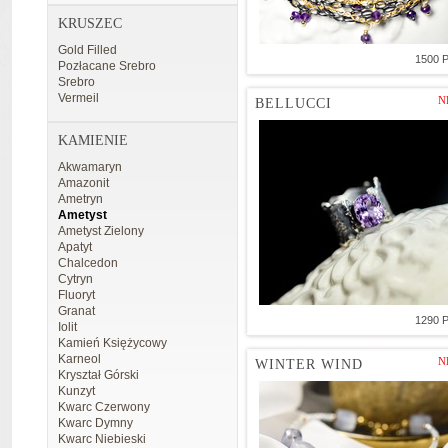
KRUSZEC
Gold Filled
1500 
Pozłacane Srebro
Srebro
Vermeil
N
BELLUCCI
KAMIENIE
Akwamaryn
Amazonit
Ametryn
Ametyst
Ametyst Zielony
Apatyt
Chalcedon
Cytryn
Fluoryt
Granat
1290 
Iolit
Kamień Księżycowy
Karneol
N
WINTER WIND
Kryształ Górski
Kunzyt
Kwarc Czerwony
Kwarc Dymny
Kwarc Niebieski