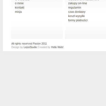
o mnie
zakupy on-line
kontakt
regulamin
misja
czas dostawy
koszt wysyłki
formy płatności
All rights reserved Pasion 2011
Design by
LepsiStudio
Created by
Hello Web!