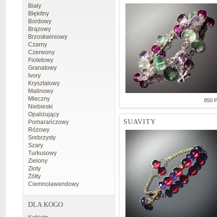
Biały
Błękitny
Bordowy
Brązowy
Brzoskwiniowy
Czarny
Czerwony
Fioletowy
Granatowy
Ivory
Kryształowy
Malinowy
Mleczny
850 
Niebieski
Opalizujący
SUAVITY
Pomarańczowy
Różowy
Srebrzysty
Szary
Turkusowy
Zielony
Złoty
Żółty
Ciemnolawendowy
DLA KOGO