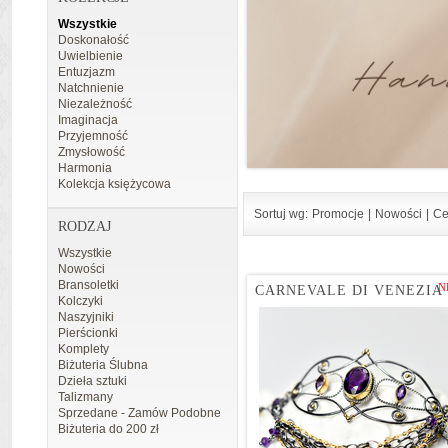
Wszystkie
Doskonałość
Uwielbienie
Entuzjazm
Natchnienie
Niezależność
Imaginacja
Przyjemność
Zmysłowość
Harmonia
Kolekcja księżycowa
Sortuj wg:
Promocje
|
Nowości
|
Ce
RODZAJ
Wszystkie
Nowości
Bransoletki
N
CARNEVALE DI VENEZIA
Kolczyki
Naszyjniki
Pierścionki
Komplety
Biżuteria Ślubna
Dzieła sztuki
Talizmany
Sprzedane - Zamów Podobne
Biżuteria do 200 zł