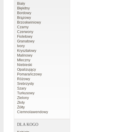
Biały
Błękitny
Bordowy
Brązowy
Brzoskwiniowy
Czarny
Czerwony
Fioletowy
Granatowy
Ivory
Kryształowy
Malinowy
Mleczny
Niebieski
Opalizujący
Pomarańczowy
Różowy
Srebrzysty
Szary
Turkusowy
Zielony
Złoty
Żółty
Ciemnolawendowy
DLA KOGO