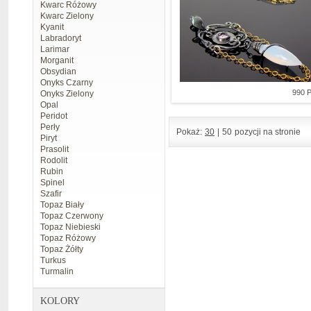
Kwarc Różowy
Kwarc Zielony
Kyanit
Labradoryt
Larimar
Morganit
Obsydian
Onyks Czarny
990 
Onyks Zielony
Opal
Peridot
Perły
Pokaż:
30
|
50
pozycji na stronie
Piryt
Prasolit
Rodolit
Rubin
Spinel
Szafir
Topaz Biały
Topaz Czerwony
Topaz Niebieski
Topaz Różowy
Topaz Żółty
Turkus
Turmalin
KOLORY