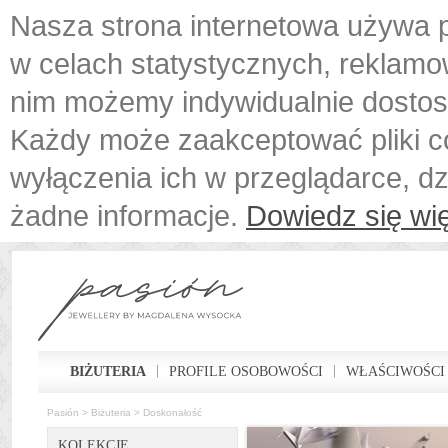
Nasza strona internetowa używa p
w celach statystycznych, reklamo
nim możemy indywidualnie dostos
Każdy może zaakceptować pliki c
wyłączenia ich w przeglądarce, d
żadne informacje.
Dowiedz się wię
BIŻUTERIA
PROFILE OSOBOWOŚCI
WŁAŚCIWOŚCI
Pasión
>
Biżuteria
>
Doskonałość
KOLEKCJE