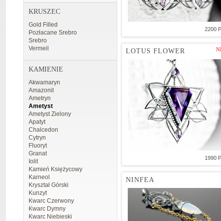
KRUSZEC
Gold Filled
2200 
Pozłacane Srebro
Srebro
Vermeil
N
LOTUS FLOWER
KAMIENIE
Akwamaryn
Amazonit
Ametryn
Ametyst
Ametyst Zielony
Apatyt
Chalcedon
Cytryn
Fluoryt
Granat
1990 
Iolit
Kamień Księżycowy
Karneol
NINFEA
Kryształ Górski
Kunzyt
Kwarc Czerwony
Kwarc Dymny
Kwarc Niebieski