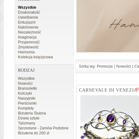
Wszystkie
Doskonałość
Uwielbienie
Entuzjazm
Natchnienie
Niezależność
Imaginacja
Przyjemność
Zmysłowość
Harmonia
Kolekcja księżycowa
Sortuj wg:
Promocje
|
Nowości
|
Ce
RODZAJ
Wszystkie
Nowości
Bransoletki
N
CARNEVALE DI VENEZIA
Kolczyki
Naszyjniki
Pierścionki
Komplety
Biżuteria Ślubna
Dzieła sztuki
Talizmany
Sprzedane - Zamów Podobne
Biżuteria do 200 zł