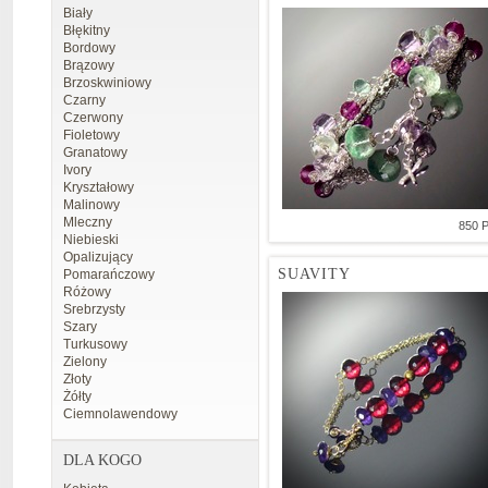
Biały
Błękitny
Bordowy
Brązowy
Brzoskwiniowy
Czarny
Czerwony
Fioletowy
Granatowy
Ivory
Kryształowy
Malinowy
Mleczny
850 
Niebieski
Opalizujący
SUAVITY
Pomarańczowy
Różowy
Srebrzysty
Szary
Turkusowy
Zielony
Złoty
Żółty
Ciemnolawendowy
DLA KOGO