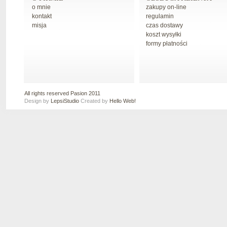
o mnie
zakupy on-line
kontakt
regulamin
misja
czas dostawy
koszt wysyłki
formy płatności
All rights reserved Pasion 2011
Design by
LepsiStudio
Created by
Hello Web!