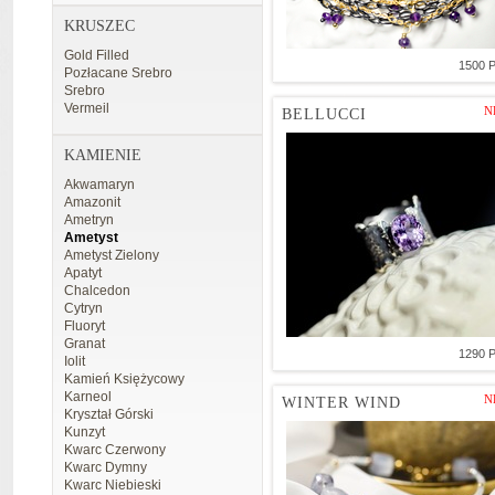
KRUSZEC
Gold Filled
1500 
Pozłacane Srebro
Srebro
Vermeil
N
BELLUCCI
KAMIENIE
Akwamaryn
Amazonit
Ametryn
Ametyst
Ametyst Zielony
Apatyt
Chalcedon
Cytryn
Fluoryt
Granat
1290 
Iolit
Kamień Księżycowy
Karneol
N
WINTER WIND
Kryształ Górski
Kunzyt
Kwarc Czerwony
Kwarc Dymny
Kwarc Niebieski