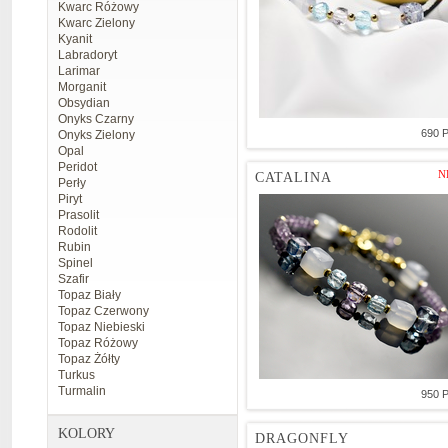
Kwarc Różowy
Kwarc Zielony
Kyanit
Labradoryt
Larimar
Morganit
Obsydian
Onyks Czarny
690 
Onyks Zielony
Opal
Peridot
N
CATALINA
Perły
Piryt
Prasolit
Rodolit
Rubin
Spinel
Szafir
Topaz Biały
Topaz Czerwony
Topaz Niebieski
Topaz Różowy
Topaz Żółty
Turkus
Turmalin
950 
KOLORY
DRAGONFLY