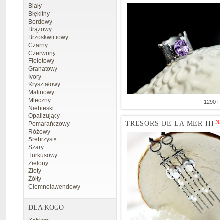
Biały
Błękitny
Bordowy
Brązowy
Brzoskwiniowy
Czarny
Czerwony
Fioletowy
Granatowy
Ivory
Kryształowy
Malinowy
Mleczny
1290 
Niebieski
Opalizujący
N
TRESORS DE LA MER III
Pomarańczowy
Różowy
Srebrzysty
Szary
Turkusowy
Zielony
Złoty
Żółty
Ciemnolawendowy
DLA KOGO