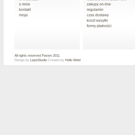
o mnie
zakupy on-line
kontakt
regulamin
misja
czas dostawy
koszt wysyłki
formy płatności
All rights reserved Pasion 2011
Design by
LepsiStudio
Created by
Hello Web!