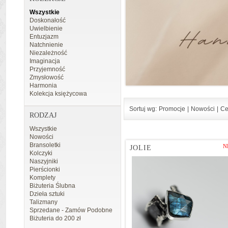
Wszystkie
Doskonałość
Uwielbienie
Entuzjazm
Natchnienie
Niezależność
Imaginacja
Przyjemność
Zmysłowość
Harmonia
Kolekcja księżycowa
Sortuj wg:
Promocje
|
Nowości
|
Ce
RODZAJ
Wszystkie
Nowości
Bransoletki
N
JOLIE
Kolczyki
Naszyjniki
Pierścionki
Komplety
Biżuteria Ślubna
Dzieła sztuki
Talizmany
Sprzedane - Zamów Podobne
Biżuteria do 200 zł