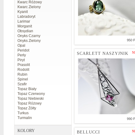
Kwarc Różowy
Kwarc Zielony
Kyanit
Labradoryt
Larimar
Morganit
Obsydian
Onyks Czarny
950 
Onyks Zielony
Opal
Peridot
N
SCARLETT NASZYJNIK
Perły
Piryt
Prasolit
Rodolit
Rubin
Spinel
Szafir
Topaz Biały
Topaz Czerwony
Topaz Niebieski
Topaz Różowy
Topaz Żółty
Turkus
Turmalin
990 
KOLORY
N
BELLUCCI