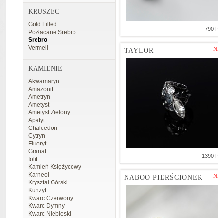
KRUSZEC
Gold Filled
790 
Pozłacane Srebro
Srebro
Vermeil
N
TAYLOR
KAMIENIE
Akwamaryn
Amazonit
Ametryn
Ametyst
Ametyst Zielony
Apatyt
Chalcedon
Cytryn
Fluoryt
Granat
1390 
Iolit
Kamień Księżycowy
Karneol
N
NABOO PIERŚCIONEK
Kryształ Górski
Kunzyt
Kwarc Czerwony
Kwarc Dymny
Kwarc Niebieski