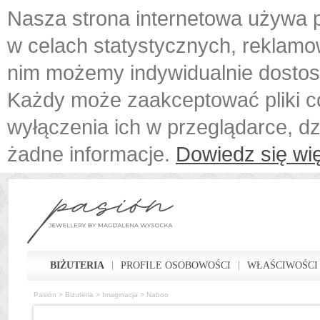
Nasza strona internetowa używa p
w celach statystycznych, reklamo
nim możemy indywidualnie dostos
Każdy może zaakceptować pliki c
wyłączenia ich w przeglądarce, d
żadne informacje.
Dowiedz się wię
BIŻUTERIA
PROFILE OSOBOWOŚCI
WŁAŚCIWOŚCI
Pasión
>
Biżuteria
>
Imaginacja
>
Naboo