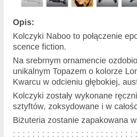
Opis:
Kolczyki Naboo to połączenie epo
scence fiction.
Na srebrnym ornamencie ozdobi
unikalnym Topazem o kolorze Lon
Kwarcu w odcieniu głębokiej, austr
Kolczyki zostały wykonane ręczn
sztyftów, zoksydowane i w całoś
Biżuteria zostanie zapakowana 
ː ː ː ː ː ː ː ː ː ː ː ː ː ː ː ː ː ː ː ː ː ː ː ː ː 