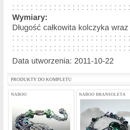
ː ː ː ː ː ː ː ː ː ː ː ː ː ː ː ː ː ː ː ː ː ː ː ː ː 
Wymiary:
Długość całkowita kolczyka wraz 
ː ː ː ː ː ː ː ː ː ː ː ː ː ː ː ː ː ː ː ː ː ː ː ː ː 
ː ː ː ː ː ː ː ː ː ː ː ː ː ː ː ː ː ː ː ː ː ː ː ː ː 
Data utworzenia: 2011-10-22
PRODUKTY DO KOMPLETU
NABOO
NABOO BRANSOLETA