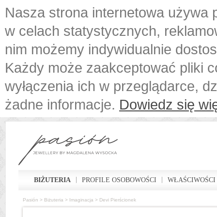
Nasza strona internetowa używa p
w celach statystycznych, reklamo
nim możemy indywidualnie dostos
Każdy może zaakceptować pliki c
wyłączenia ich w przeglądarce, d
żadne informacje.
Dowiedz się wię
BIŻUTERIA
PROFILE OSOBOWOŚCI
WŁAŚCIWOŚCI
Pasión
>
Biżuteria
>
Imaginacja
>
Devi Pierścionek