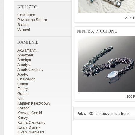
KRUSZEC
Gold Filled
2200 
Pozłacane Srebro
Srebro
Vermeil
NINFEA PICCIONE
KAMIENIE
Akwamaryn
Amazonit
Ametryn
Ametyst
Ametyst Zielony
Apatyt
Chalcedon
Cytryn
Fluoryt
Granat
950 
Iolit
Kamień Księżycowy
Karneol
Kryształ Górski
Pokaż:
30
|
50
pozycji na stronie
Kunzyt
Kwarc Czerwony
Kwarc Dymny
Kwarc Niebieski