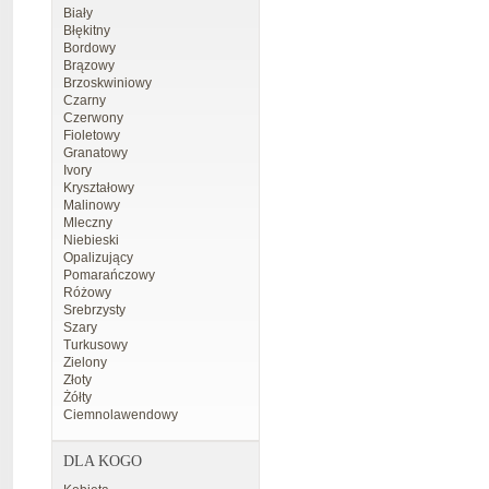
Biały
Błękitny
Bordowy
Brązowy
Brzoskwiniowy
Czarny
Czerwony
Fioletowy
Granatowy
Ivory
Kryształowy
Malinowy
Mleczny
Niebieski
Opalizujący
Pomarańczowy
Różowy
Srebrzysty
Szary
Turkusowy
Zielony
Złoty
Żółty
Ciemnolawendowy
DLA KOGO