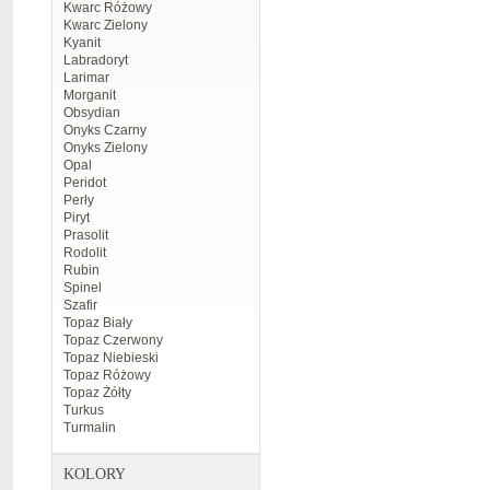
Kwarc Różowy
Kwarc Zielony
Kyanit
Labradoryt
Larimar
Morganit
Obsydian
Onyks Czarny
Onyks Zielony
Opal
Peridot
Perły
Piryt
Prasolit
Rodolit
Rubin
Spinel
Szafir
Topaz Biały
Topaz Czerwony
Topaz Niebieski
Topaz Różowy
Topaz Żółty
Turkus
Turmalin
KOLORY