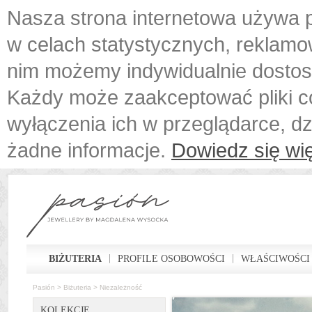
Nasza strona internetowa używa p
w celach statystycznych, reklamo
nim możemy indywidualnie dostos
Każdy może zaakceptować pliki c
wyłączenia ich w przeglądarce, d
żadne informacje.
Dowiedz się wię
BIŻUTERIA
PROFILE OSOBOWOŚCI
WŁAŚCIWOŚCI
Pasión
>
Biżuteria
>
Niezależność
KOLEKCJE