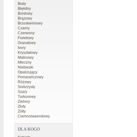
Biały
Błękitny
Bordowy
Brązowy
Brzoskwiniowy
Czarny
Czerwony
Fioletowy
Granatowy
Ivory
Kryształowy
Malinowy
Mleczny
Niebieski
Opalizujący
Pomarańczowy
Różowy
Srebrzysty
Szary
Turkusowy
Zielony
Złoty
Żółty
Ciemnolawendowy
DLA KOGO