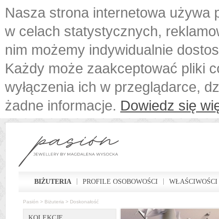
Nasza strona internetowa używa p
w celach statystycznych, reklamo
nim możemy indywidualnie dostos
Każdy może zaakceptować pliki c
wyłączenia ich w przeglądarce, d
żadne informacje.
Dowiedz się wię
BIŻUTERIA
PROFILE OSOBOWOŚCI
WŁAŚCIWOŚCI
Pasión
>
Biżuteria
>
Doskonałość
KOLEKCJE