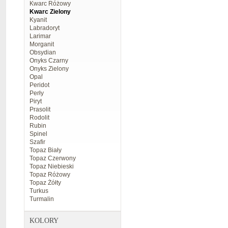
Kwarc Różowy
Kwarc Zielony
Kyanit
Labradoryt
Larimar
Morganit
Obsydian
Onyks Czarny
Onyks Zielony
Opal
Peridot
Perły
Piryt
Prasolit
Rodolit
Rubin
Spinel
Szafir
Topaz Biały
Topaz Czerwony
Topaz Niebieski
Topaz Różowy
Topaz Żółty
Turkus
Turmalin
KOLORY