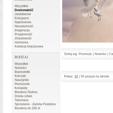
Wszystkie
Doskonałość
Uwielbienie
Entuzjazm
Natchnienie
Niezależność
Imaginacja
Przyjemność
Zmysłowość
Harmonia
Kolekcja księżycowa
Sortuj wg:
Promocje
|
Nowości
|
Ce
RODZAJ
Wszystkie
Nowości
Bransoletki
Kolczyki
Pokaż:
30
|
50
pozycji na stronie
Naszyjniki
Pierścionki
Komplety
Biżuteria Ślubna
Dzieła sztuki
Talizmany
Sprzedane - Zamów Podobne
Biżuteria do 200 zł