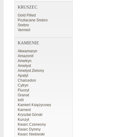
KRUSZEC
Gold Filled
Pozłacane Srebro
Srebro
Vermeil
KAMIENIE
Akwamaryn
Amazonit
Ametryn
Ametyst
Ametyst Zielony
Apatyt
Chalcedon
Cytryn
Fluoryt
Granat
Iolit
Kamień Księżycowy
Karneol
Kryształ Górski
Kunzyt
Kwarc Czerwony
Kwarc Dymny
Kwarc Niebieski