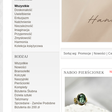
Wszystkie
Doskonałość
Uwielbienie
Entuzjazm
Natchnienie
Niezależność
Imaginacja
Przyjemność
Zmysłowość
Harmonia
Kolekcja księżycowa
Sortuj wg:
Promocje
|
Nowości
|
Ce
RODZAJ
Wszystkie
Nowości
Bransoletki
N
NABOO PIERŚCIONEK
Kolczyki
Naszyjniki
Pierścionki
Komplety
Biżuteria Ślubna
Dzieła sztuki
Talizmany
Sprzedane - Zamów Podobne
Biżuteria do 200 zł