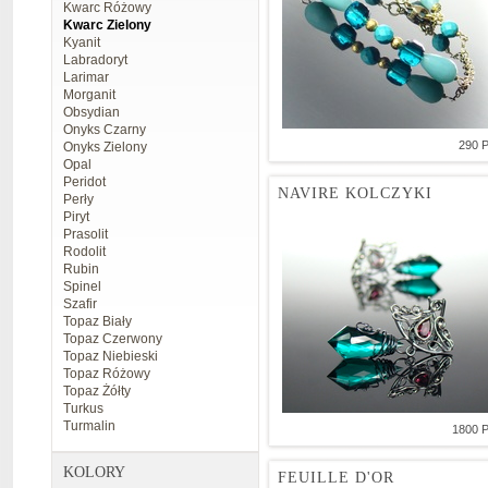
Kwarc Różowy
Kwarc Zielony
Kyanit
Labradoryt
Larimar
Morganit
Obsydian
Onyks Czarny
290 
Onyks Zielony
Opal
Peridot
NAVIRE KOLCZYKI
Perły
Piryt
Prasolit
Rodolit
Rubin
Spinel
Szafir
Topaz Biały
Topaz Czerwony
Topaz Niebieski
Topaz Różowy
Topaz Żółty
Turkus
Turmalin
1800 
KOLORY
FEUILLE D'OR