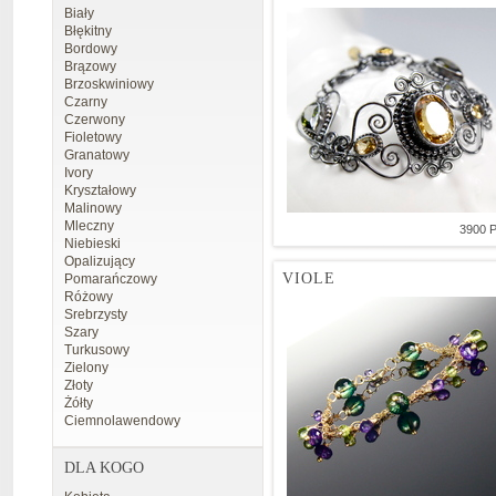
Biały
Błękitny
Bordowy
Brązowy
Brzoskwiniowy
Czarny
Czerwony
Fioletowy
Granatowy
Ivory
Kryształowy
Malinowy
Mleczny
3900 
Niebieski
Opalizujący
VIOLE
Pomarańczowy
Różowy
Srebrzysty
Szary
Turkusowy
Zielony
Złoty
Żółty
Ciemnolawendowy
DLA KOGO