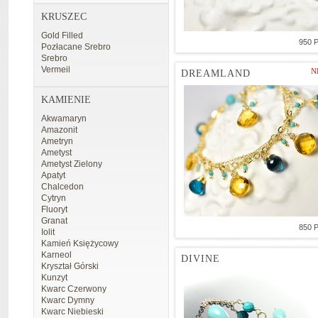
KRUSZEC
Gold Filled
950 
Pozłacane Srebro
Srebro
Vermeil
N
DREAMLAND
KAMIENIE
Akwamaryn
Amazonit
Ametryn
Ametyst
Ametyst Zielony
Apatyt
Chalcedon
Cytryn
Fluoryt
Granat
850 
Iolit
Kamień Księżycowy
Karneol
DIVINE
Kryształ Górski
Kunzyt
Kwarc Czerwony
Kwarc Dymny
Kwarc Niebieski