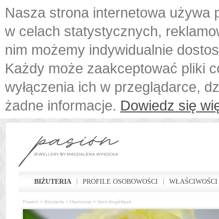
Nasza strona internetowa używa p
w celach statystycznych, reklamo
nim możemy indywidualnie dostos
Każdy może zaakceptować pliki c
wyłączenia ich w przeglądarce, d
żadne informacje.
Dowiedz się wię
BIŻUTERIA
PROFILE OSOBOWOŚCI
WŁAŚCIWOŚCI
Pasión
>
Biżuteria
>
Harmonia
>
Vent Angélique