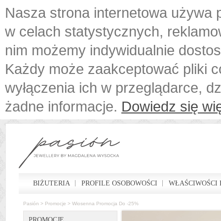
Nasza strona internetowa używa p
w celach statystycznych, reklamo
nim możemy indywidualnie dostos
Każdy może zaakceptować pliki c
wyłączenia ich w przeglądarce, d
żadne informacje.
Dowiedz się wię
BIŻUTERIA
PROFILE OSOBOWOŚCI
WŁAŚCIWOŚCI 
Pasión
>
Promocje
>
Wiosenna Promocja Do -25%
PROMOCJE