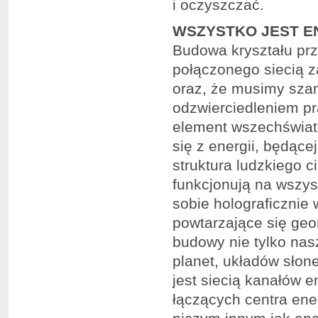
i oczyszczać.
WSZYSTKO JEST E
Budowa kryształu pr
połączonego siecią z
oraz, że musimy szan
odzwierciedleniem pra
element wszechświat
się z energii, będące
struktura ludzkiego c
funkcjonują na wszy
sobie holograficznie
powtarzające się ge
budowy nie tylko nasz
planet, układów słone
jest siecią kanałów en
łączących centra ene