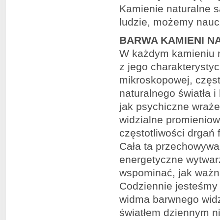
Kamienie naturalne s
ludzie, możemy nauc
BARWA KAMIENI N
W każdym kamieniu n
z jego charakteryst
mikroskopowej, częst
naturalnego światła i
jak psychiczne wraże
widzialne promienio
częstotliwości drgań 
Cała ta przechowywan
energetyczne wytwarz
wspominać, jak ważną
Codziennie jesteśmy 
widma barwnego widzi
światłem dziennym n