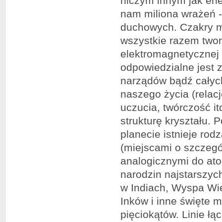
niczym innym jak ene
nam miliona wrażeń -
duchowych. Czakry m
wszystkie razem twor
elektromagnetycznej
odpowiedzialne jest 
narządów bądź całych
naszego życia (relacj
uczucia, twórczość it
strukturę kryształu. 
planecie istnieje rod
(miejscami o szczegó
analogicznymi do ato
narodzin najstarszyc
w Indiach, Wyspa Wi
Inków i inne święte m
pięciokątów. Linie łą