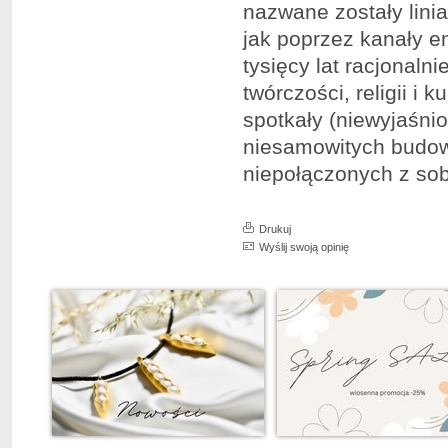
nazwane zostały lini
jak poprzez kanały e
tysięcy lat racjonaln
twórczości, religii i 
spotkały (niewyjaśni
niesamowitych budowli
niepołączonych z so
Drukuj
Wyślij swoją opinię