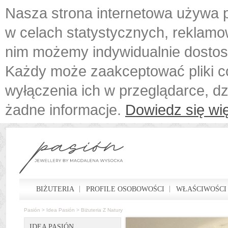
Nasza strona internetowa używa p
w celach statystycznych, reklamo
nim możemy indywidualnie dostos
Każdy może zaakceptować pliki c
wyłączenia ich w przeglądarce, d
żadne informacje.
Dowiedz się wię
BIŻUTERIA
PROFILE OSOBOWOŚCI
WŁAŚCIWOŚCI
Pasión
>
Idea Pasión
>
Biżuteria Z Natury
IDEA PASIÓN