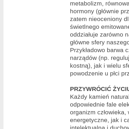
metabolizm, równowa
hormony (głównie prz
zatem nieoceniony d
świetlnego emitowane
oddziałuje zarówno n
główne sfery naszego
Przykładowo barwa c
narządów (np. reguluj
kostną), jak i wielu 
powodzenie u płci pr
PRZYWRÓCIĆ ŻYC
Każdy kamień natural
odpowiednie fale ele
organizm człowieka,
energetyczne, jak i 
intelektualną i duch