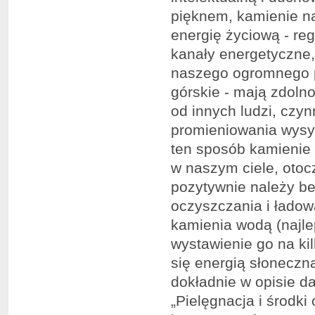
pięknem, kamienie n
energię życiową - re
kanały energetyczne
naszego ogromnego po
górskie - mają zdoln
od innych ludzi, czy
promieniowania wysy
ten sposób kamienie
w naszym ciele, otoc
pozytywnie należy be
oczyszczania i ładow
kamienia wodą (najle
wystawienie go na ki
się energią słoneczn
dokładnie w opisie d
„Pielęgnacja i środki