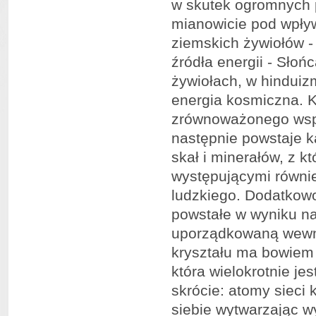
w skutek ogromnych 
mianowicie pod wpły
ziemskich żywiołów -
źródła energii - Słoń
żywiołach, w hinduizm
energia kosmiczna. 
zrównoważonego wspó
następnie powstaje 
skał i minerałów, z k
występującymi równi
ludzkiego. Dodatkowo,
powstałe w wyniku n
uporządkowaną wewnę
kryształu ma bowiem 
która wielokrotnie je
skrócie: atomy sieci 
siebie wytwarzając 