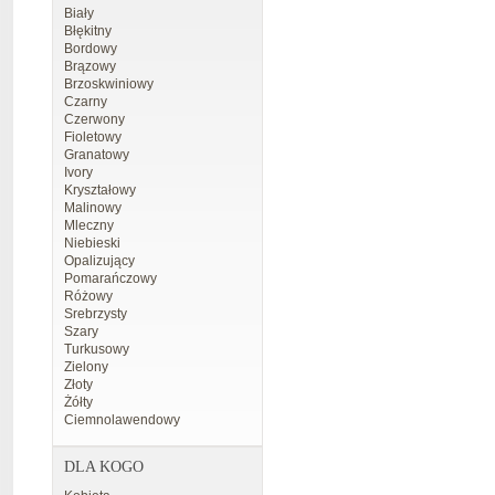
Biały
Błękitny
Bordowy
Brązowy
Brzoskwiniowy
Czarny
Czerwony
Fioletowy
Granatowy
Ivory
Kryształowy
Malinowy
Mleczny
Niebieski
Opalizujący
Pomarańczowy
Różowy
Srebrzysty
Szary
Turkusowy
Zielony
Złoty
Żółty
Ciemnolawendowy
DLA KOGO