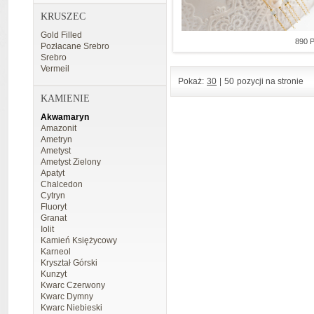
KRUSZEC
Gold Filled
890 
Pozłacane Srebro
Srebro
Vermeil
Pokaż:
30
|
50
pozycji na stronie
KAMIENIE
Akwamaryn
Amazonit
Ametryn
Ametyst
Ametyst Zielony
Apatyt
Chalcedon
Cytryn
Fluoryt
Granat
Iolit
Kamień Księżycowy
Karneol
Kryształ Górski
Kunzyt
Kwarc Czerwony
Kwarc Dymny
Kwarc Niebieski