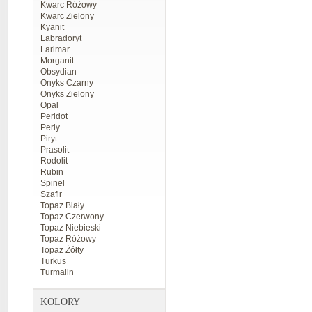
Kwarc Różowy
Kwarc Zielony
Kyanit
Labradoryt
Larimar
Morganit
Obsydian
Onyks Czarny
Onyks Zielony
Opal
Peridot
Perły
Piryt
Prasolit
Rodolit
Rubin
Spinel
Szafir
Topaz Biały
Topaz Czerwony
Topaz Niebieski
Topaz Różowy
Topaz Żółty
Turkus
Turmalin
KOLORY