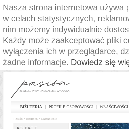
Nasza strona internetowa używa p
w celach statystycznych, reklamo
nim możemy indywidualnie dostos
Każdy może zaakceptować pliki c
wyłączenia ich w przeglądarce, d
żadne informacje.
Dowiedz się wię
BIŻUTERIA
PROFILE OSOBOWOŚCI
WŁAŚCIWOŚCI
Pasión
>
Biżuteria
>
Natchnienie
KOLEKCJE