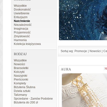
Wszystkie
Doskonałość
Uwielbienie
Entuzjazm
Natchnienie
Niezależność
Imaginacja
Przyjemność
Zmysłowość
Harmonia
Kolekcja księżycowa
Sortuj wg:
Promocje
|
Nowości
|
Ce
RODZAJ
Wszystkie
Nowości
Bransoletki
N
AURA
Kolczyki
Naszyjniki
Pierścionki
Komplety
Biżuteria Ślubna
Dzieła sztuki
Talizmany
Sprzedane - Zamów Podobne
Biżuteria do 200 zł