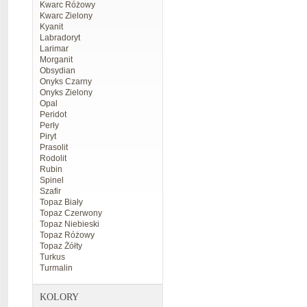
Kwarc Różowy
Kwarc Zielony
Kyanit
Labradoryt
Larimar
Morganit
Obsydian
Onyks Czarny
Onyks Zielony
Opal
Peridot
Perły
Piryt
Prasolit
Rodolit
Rubin
Spinel
Szafir
Topaz Biały
Topaz Czerwony
Topaz Niebieski
Topaz Różowy
Topaz Żółty
Turkus
Turmalin
KOLORY