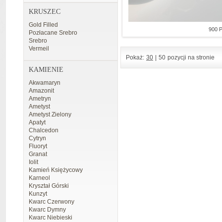
KRUSZEC
Gold Filled
900 
Pozłacane Srebro
Srebro
Vermeil
Pokaż:
30
|
50
pozycji na stronie
KAMIENIE
Akwamaryn
Amazonit
Ametryn
Ametyst
Ametyst Zielony
Apatyt
Chalcedon
Cytryn
Fluoryt
Granat
Iolit
Kamień Księżycowy
Karneol
Kryształ Górski
Kunzyt
Kwarc Czerwony
Kwarc Dymny
Kwarc Niebieski