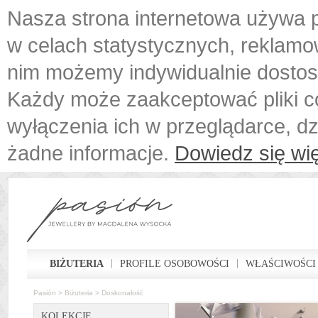
Nasza strona internetowa używa p
w celach statystycznych, reklamo
nim możemy indywidualnie dostos
Każdy może zaakceptować pliki c
wyłączenia ich w przeglądarce, d
żadne informacje.
Dowiedz się wię
BIŻUTERIA
PROFILE OSOBOWOŚCI
WŁAŚCIWOŚCI
Pasión
>
Biżuteria
>
Doskonałość
KOLEKCJE