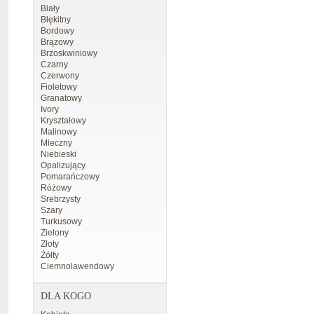
Biały
Błękitny
Bordowy
Brązowy
Brzoskwiniowy
Czarny
Czerwony
Fioletowy
Granatowy
Ivory
Kryształowy
Malinowy
Mleczny
Niebieski
Opalizujący
Pomarańczowy
Różowy
Srebrzysty
Szary
Turkusowy
Zielony
Złoty
Żółty
Ciemnolawendowy
DLA KOGO