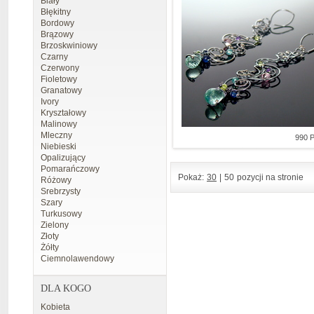
Biały
Błękitny
Bordowy
Brązowy
Brzoskwiniowy
Czarny
Czerwony
Fioletowy
Granatowy
Ivory
Kryształowy
Malinowy
Mleczny
990 
Niebieski
Opalizujący
Pomarańczowy
Pokaż:
30
|
50
pozycji na stronie
Różowy
Srebrzysty
Szary
Turkusowy
Zielony
Złoty
Żółty
Ciemnolawendowy
DLA KOGO
Kobieta