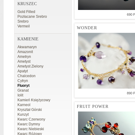
KRUSZEC
Gold Filled
690 
Pozłacane Srebro
Srebro
Vermeil
WONDER
KAMIENIE
Akwamaryn
Amazonit
Ametryn
Ametyst
Ametyst Zielony
Apatyt
Chalcedon
Cytryn
Fluoryt
Granat
890 
Iolit
Kamień Księżycowy
Karneol
FRUIT POWER
Kryształ Górski
Kunzyt
Kwarc Czerwony
Kwarc Dymny
Kwarc Niebieski
Kwarc Różowy