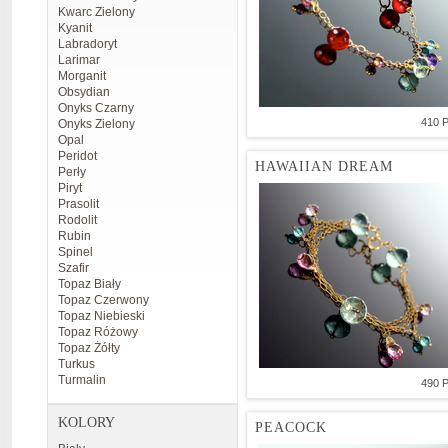
Kwarc Zielony
Kyanit
Labradoryt
Larimar
Morganit
Obsydian
Onyks Czarny
410 
Onyks Zielony
Opal
Peridot
HAWAIIAN DREAM
Perły
Piryt
Prasolit
Rodolit
Rubin
Spinel
Szafir
Topaz Biały
Topaz Czerwony
Topaz Niebieski
Topaz Różowy
Topaz Żółty
Turkus
Turmalin
490 
KOLORY
PEACOCK