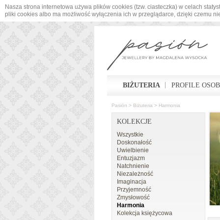
Nasza strona internetowa używa plików cookies (tzw. ciasteczka) w celach sta
pliki cookies albo ma możliwość wyłączenia ich w przeglądarce, dzięki czemu n
BIŻUTERIA
PROFILE OSO
Pasión
>
Biżuteria
>
Harmonia
KOLEKCJE
Wszystkie
Doskonałość
Uwielbienie
Entuzjazm
Natchnienie
Niezależność
Imaginacja
Przyjemność
Zmysłowość
Harmonia
Kolekcja księżycowa