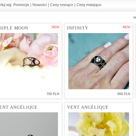
rtuj wg:
Promocje
|
Nowości
|
Ceny rosnąco
|
Ceny malejąco
Wy
NEW
NEW
RIPLE MOON
INFINITY
750 PLN
850 PLN
ENT ANGÉLIQUE
VENT ANGÉLIQUE