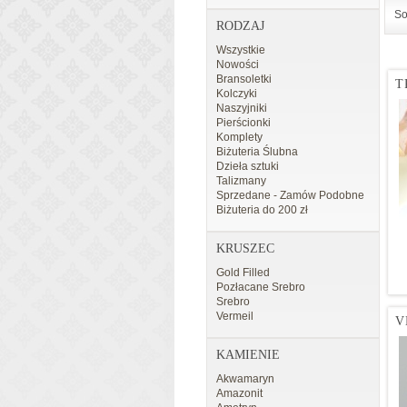
So
RODZAJ
Wszystkie
Nowości
Bransoletki
T
Kolczyki
Naszyjniki
Pierścionki
Komplety
Biżuteria Ślubna
Dzieła sztuki
Talizmany
Sprzedane - Zamów Podobne
Biżuteria do 200 zł
KRUSZEC
Gold Filled
Pozłacane Srebro
Srebro
Vermeil
V
KAMIENIE
Akwamaryn
Amazonit