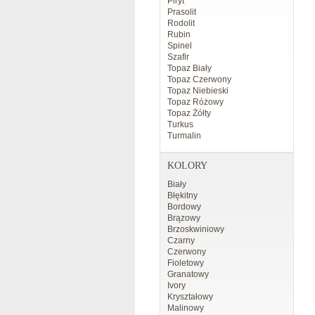
Piryt
Prasolit
Rodolit
Rubin
Spinel
Szafir
Topaz Biały
Topaz Czerwony
Topaz Niebieski
Topaz Różowy
Topaz Żółty
Turkus
Turmalin
KOLORY
Biały
Błękitny
Bordowy
Brązowy
Brzoskwiniowy
Czarny
Czerwony
Fioletowy
Granatowy
Ivory
Kryształowy
Malinowy