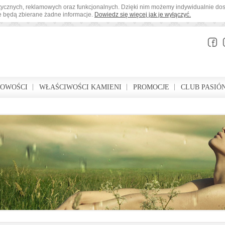
tystycznych, reklamowych oraz funkcjonalnych. Dzięki nim możemy indywidualnie d
ie będą zbierane żadne informacje.
Dowiedz się więcej jak je wyłączyć.
BOWOŚCI
WŁAŚCIWOŚCI KAMIENI
PROMOCJE
CLUB PASIÓ