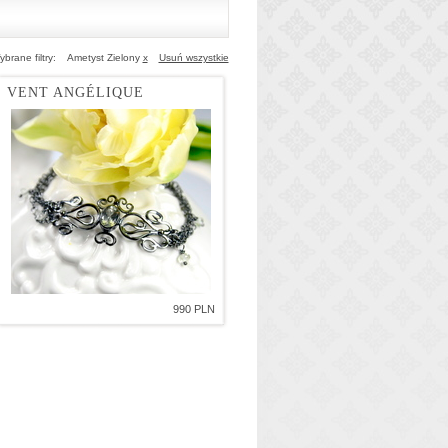
brane filtry:
Ametyst Zielony
x
Usuń wszystkie
VENT ANGÉLIQUE
990 PLN