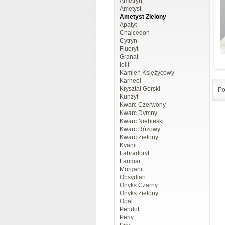
Ametryn
Ametyst
Ametyst Zielony
Apatyt
Chalcedon
Cytryn
Fluoryt
Granat
Iolit
Kamień Księżycowy
Karneol
Kryształ Górski
Po
Kunzyt
Kwarc Czerwony
Kwarc Dymny
Kwarc Niebieski
Kwarc Różowy
Kwarc Zielony
Kyanit
Labradoryt
Larimar
Morganit
Obsydian
Onyks Czarny
Onyks Zielony
Opal
Peridot
Perły