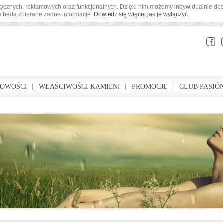
tystycznych, reklamowych oraz funkcjonalnych. Dzięki nim możemy indywidualnie d
ie będą zbierane żadne informacje.
Dowiedz się więcej jak je wyłączyć.
BOWOŚCI
WŁAŚCIWOŚCI KAMIENI
PROMOCJE
CLUB PASIÓ