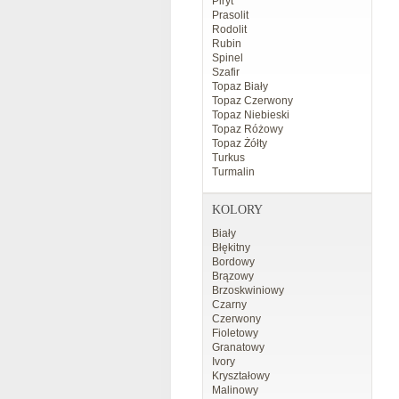
Piryt
Prasolit
Rodolit
Rubin
Spinel
Szafir
Topaz Biały
Topaz Czerwony
Topaz Niebieski
Topaz Różowy
Topaz Żółty
Turkus
Turmalin
KOLORY
Biały
Błękitny
Bordowy
Brązowy
Brzoskwiniowy
Czarny
Czerwony
Fioletowy
Granatowy
Ivory
Kryształowy
Malinowy