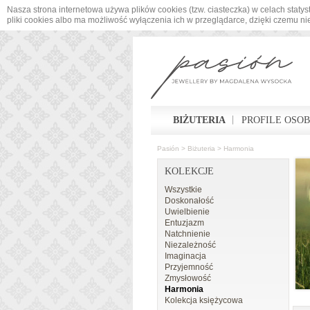
Nasza strona internetowa używa plików cookies (tzw. ciasteczka) w celach sta
pliki cookies albo ma możliwość wyłączenia ich w przeglądarce, dzięki czemu n
BIŻUTERIA
PROFILE OSO
Pasión
>
Biżuteria
>
Harmonia
KOLEKCJE
Wszystkie
Doskonałość
Uwielbienie
Entuzjazm
Natchnienie
Niezależność
Imaginacja
Przyjemność
Zmysłowość
Harmonia
Kolekcja księżycowa