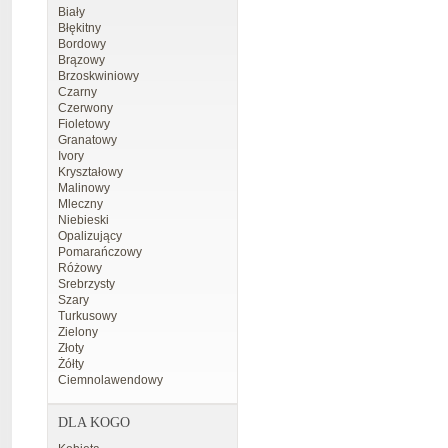
Biały
Błękitny
Bordowy
Brązowy
Brzoskwiniowy
Czarny
Czerwony
Fioletowy
Granatowy
Ivory
Kryształowy
Malinowy
Mleczny
Niebieski
Opalizujący
Pomarańczowy
Różowy
Srebrzysty
Szary
Turkusowy
Zielony
Złoty
Żółty
Ciemnolawendowy
DLA KOGO