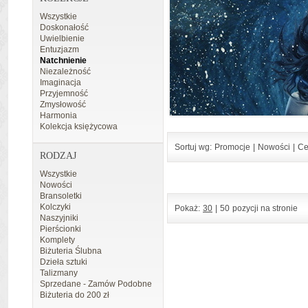
Wszystkie
Doskonałość
Uwielbienie
Entuzjazm
Natchnienie
Niezależność
Imaginacja
Przyjemność
Zmysłowość
Harmonia
Kolekcja księżycowa
Sortuj wg:
Promocje
|
Nowości
|
Ce
RODZAJ
Wszystkie
Nowości
Bransoletki
Kolczyki
Pokaż:
30
|
50
pozycji na stronie
Naszyjniki
Pierścionki
Komplety
Biżuteria Ślubna
Dzieła sztuki
Talizmany
Sprzedane - Zamów Podobne
Biżuteria do 200 zł