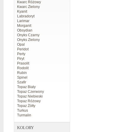
Kwarc Różowy
Kwarc Zielony
Kyanit
Labradoryt
Larimar
Morganit
Obsydian
Onyks Czarny
Onyks Zielony
Opal
Peridot
Perły
Piryt
Prasolit
Rodolit
Rubin
Spinel
Szafir
Topaz Biały
Topaz Czerwony
Topaz Niebieski
Topaz Różowy
Topaz Żółty
Turkus
Turmalin
KOLORY