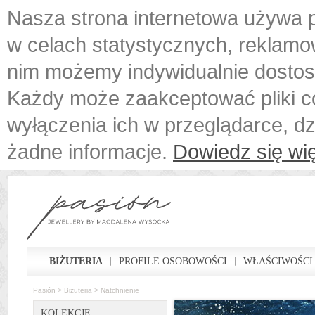
Nasza strona internetowa używa p
w celach statystycznych, reklamo
nim możemy indywidualnie dostos
Każdy może zaakceptować pliki c
wyłączenia ich w przeglądarce, d
żadne informacje.
Dowiedz się wię
BIŻUTERIA
PROFILE OSOBOWOŚCI
WŁAŚCIWOŚCI
Pasión
>
Biżuteria
>
Natchnienie
KOLEKCJE