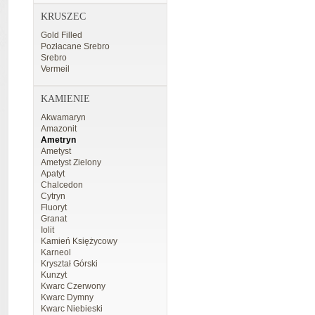
KRUSZEC
Gold Filled
Pozłacane Srebro
Srebro
Vermeil
KAMIENIE
Akwamaryn
Amazonit
Ametryn
Ametyst
Ametyst Zielony
Apatyt
Chalcedon
Cytryn
Fluoryt
Granat
Iolit
Kamień Księżycowy
Karneol
Kryształ Górski
Kunzyt
Kwarc Czerwony
Kwarc Dymny
Kwarc Niebieski