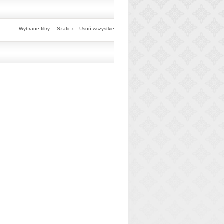
Wybrane filtry:
Szafir
x
Usuń wszystkie