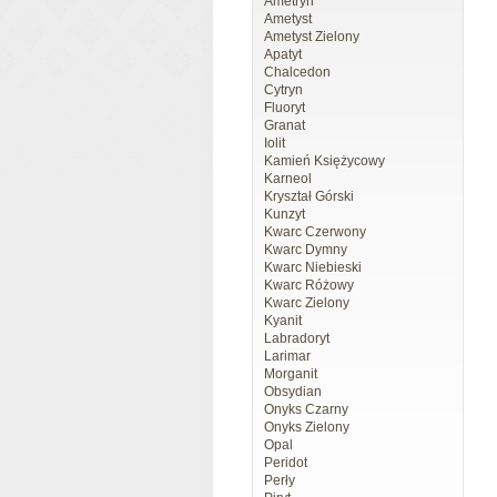
Ametryn
Ametyst
Ametyst Zielony
Apatyt
Chalcedon
Cytryn
Fluoryt
Granat
Iolit
Kamień Księżycowy
Karneol
Kryształ Górski
Kunzyt
Kwarc Czerwony
Kwarc Dymny
Kwarc Niebieski
Kwarc Różowy
Kwarc Zielony
Kyanit
Labradoryt
Larimar
Morganit
Obsydian
Onyks Czarny
Onyks Zielony
Opal
Peridot
Perły