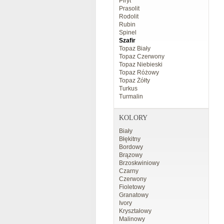
Piryt
Prasolit
Rodolit
Rubin
Spinel
Szafir
Topaz Biały
Topaz Czerwony
Topaz Niebieski
Topaz Różowy
Topaz Żółty
Turkus
Turmalin
KOLORY
Biały
Błękitny
Bordowy
Brązowy
Brzoskwiniowy
Czarny
Czerwony
Fioletowy
Granatowy
Ivory
Kryształowy
Malinowy