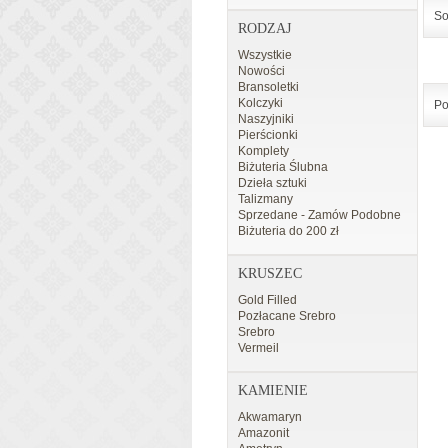
So
RODZAJ
Wszystkie
Nowości
Bransoletki
Kolczyki
Po
Naszyjniki
Pierścionki
Komplety
Biżuteria Ślubna
Dzieła sztuki
Talizmany
Sprzedane - Zamów Podobne
Biżuteria do 200 zł
KRUSZEC
Gold Filled
Pozłacane Srebro
Srebro
Vermeil
KAMIENIE
Akwamaryn
Amazonit