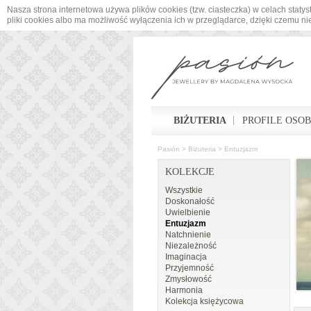
Nasza strona internetowa używa plików cookies (tzw. ciasteczka) w celach sta
pliki cookies albo ma możliwość wyłączenia ich w przeglądarce, dzięki czemu n
BIŻUTERIA
PROFILE OSO
Pasión
>
Biżuteria
>
Entuzjazm
KOLEKCJE
Wszystkie
Doskonałość
Uwielbienie
Entuzjazm
Natchnienie
Niezależność
Imaginacja
Przyjemność
Zmysłowość
Harmonia
Kolekcja księżycowa