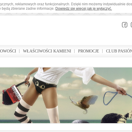
tystycznych, reklamowych oraz funkcjonalnych. Dzięki nim możemy indywidualnie d
ie będą zbierane żadne informacje.
Dowiedz się więcej jak je wyłączyć.
BOWOŚCI
WŁAŚCIWOŚCI KAMIENI
PROMOCJE
CLUB PASIÓ