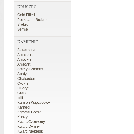
KRUSZEC
Gold Filled
Pozłacane Srebro
Srebro
Vermeil
KAMIENIE
Akwamaryn
Amazonit
Ametryn
Ametyst
Ametyst Zielony
Apatyt
Chalcedon
Cytryn
Fluoryt
Granat
Iolit
Kamień Księżycowy
Karneol
Kryształ Górski
Kunzyt
Kwarc Czerwony
Kwarc Dymny
Kwarc Niebieski