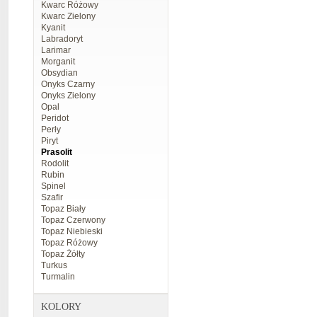
Kwarc Różowy
Kwarc Zielony
Kyanit
Labradoryt
Larimar
Morganit
Obsydian
Onyks Czarny
Onyks Zielony
Opal
Peridot
Perły
Piryt
Prasolit
Rodolit
Rubin
Spinel
Szafir
Topaz Biały
Topaz Czerwony
Topaz Niebieski
Topaz Różowy
Topaz Żółty
Turkus
Turmalin
KOLORY