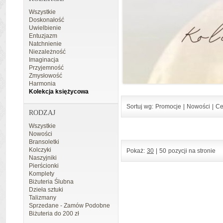
Wszystkie
Doskonałość
Uwielbienie
Entuzjazm
Natchnienie
Niezależność
Imaginacja
Przyjemność
Zmysłowość
Harmonia
Kolekcja księżycowa
Sortuj wg:
Promocje
|
Nowości
|
Ce
RODZAJ
Wszystkie
Nowości
Bransoletki
Kolczyki
Pokaż:
30
|
50
pozycji na stronie
Naszyjniki
Pierścionki
Komplety
Biżuteria Ślubna
Dzieła sztuki
Talizmany
Sprzedane - Zamów Podobne
Biżuteria do 200 zł