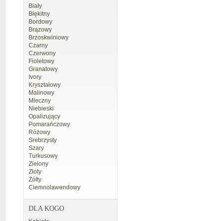
Biały
Błękitny
Bordowy
Brązowy
Brzoskwiniowy
Czarny
Czerwony
Fioletowy
Granatowy
Ivory
Kryształowy
Malinowy
Mleczny
Niebieski
Opalizujący
Pomarańczowy
Różowy
Srebrzysty
Szary
Turkusowy
Zielony
Złoty
Żółty
Ciemnolawendowy
DLA KOGO