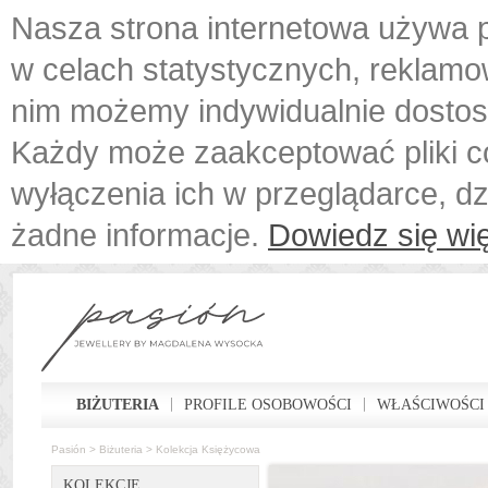
Nasza strona internetowa używa p
w celach statystycznych, reklamo
nim możemy indywidualnie dostos
Każdy może zaakceptować pliki c
wyłączenia ich w przeglądarce, d
żadne informacje.
Dowiedz się wię
BIŻUTERIA
PROFILE OSOBOWOŚCI
WŁAŚCIWOŚCI
Pasión
>
Biżuteria
>
Kolekcja Księżycowa
KOLEKCJE