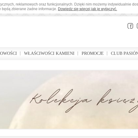
tystycznych, reklamowych oraz funkcjonalnych. Dzięki nim możemy indywidualnie d
ie będą zbierane żadne informacje.
Dowiedz się więcej jak je wyłączyć.
BOWOŚCI
WŁAŚCIWOŚCI KAMIENI
PROMOCJE
CLUB PASIÓ