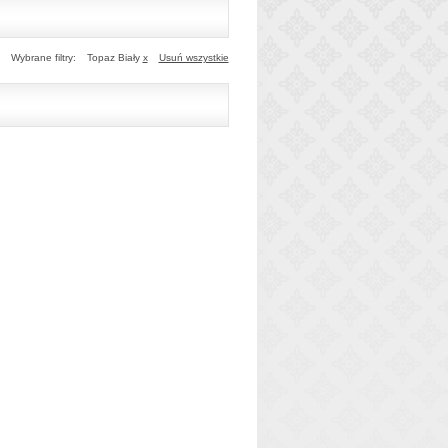
Wybrane filtry:
Topaz Biały
x
Usuń wszystkie