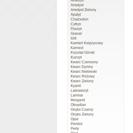
Ametryn
Ametyst
Ametyst Zielony
Apatyt
Chalcedon
Cytryn
Fluoryt
Granat
Iolit
Kamień Księżycowy
Karneol
Kryształ Górski
Kunzyt
Kwarc Czerwony
Kwarc Dymny
Kwarc Niebieski
Kwarc Różowy
Kwarc Zielony
Kyanit
Labradoryt
Larimar
Morganit
Obsydian
Onyks Czarny
Onyks Zielony
Opal
Peridot
Perły