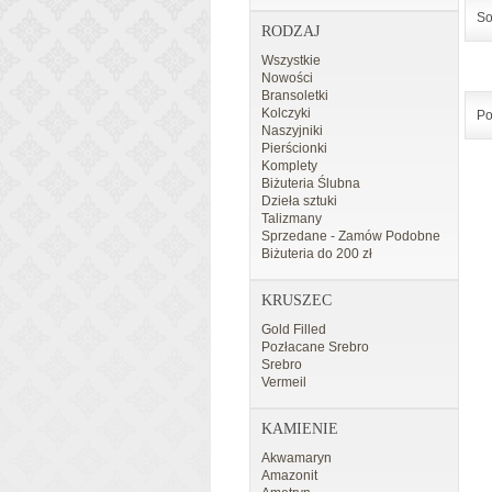
So
RODZAJ
Wszystkie
Nowości
Bransoletki
Kolczyki
Po
Naszyjniki
Pierścionki
Komplety
Biżuteria Ślubna
Dzieła sztuki
Talizmany
Sprzedane - Zamów Podobne
Biżuteria do 200 zł
KRUSZEC
Gold Filled
Pozłacane Srebro
Srebro
Vermeil
KAMIENIE
Akwamaryn
Amazonit