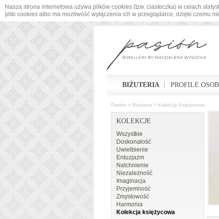
Nasza strona internetowa używa plików cookies (tzw. ciasteczka) w celach sta
pliki cookies albo ma możliwość wyłączenia ich w przeglądarce, dzięki czemu n
BIŻUTERIA
PROFILE OSO
Pasión
>
Biżuteria
>
Kolekcja Księżycowa
KOLEKCJE
Wszystkie
Doskonałość
Uwielbienie
Entuzjazm
Natchnienie
Niezależność
Imaginacja
Przyjemność
Zmysłowość
Harmonia
Kolekcja księżycowa