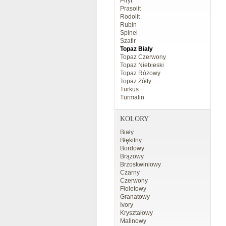
Piryt
Prasolit
Rodolit
Rubin
Spinel
Szafir
Topaz Biały
Topaz Czerwony
Topaz Niebieski
Topaz Różowy
Topaz Żółty
Turkus
Turmalin
KOLORY
Biały
Błękitny
Bordowy
Brązowy
Brzoskwiniowy
Czarny
Czerwony
Fioletowy
Granatowy
Ivory
Kryształowy
Malinowy