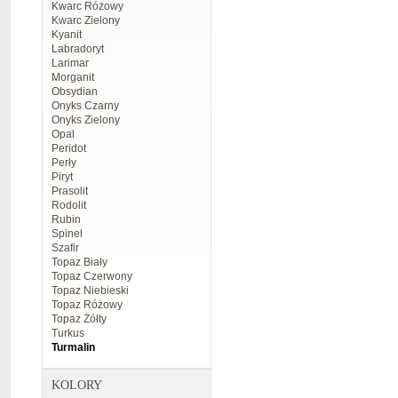
Kwarc Różowy
Kwarc Zielony
Kyanit
Labradoryt
Larimar
Morganit
Obsydian
Onyks Czarny
Onyks Zielony
Opal
Peridot
Perły
Piryt
Prasolit
Rodolit
Rubin
Spinel
Szafir
Topaz Biały
Topaz Czerwony
Topaz Niebieski
Topaz Różowy
Topaz Żółty
Turkus
Turmalin
KOLORY