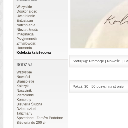
Wszystkie
Doskonałość
Uwielbienie
Entuzjazm
Natchnienie
Niezależność
Imaginacja
Przyjemność
Zmysłowość
Harmonia
Kolekcja księżycowa
Sortuj wg:
Promocje
|
Nowości
|
Ce
RODZAJ
Wszystkie
Nowości
Bransoletki
Kolczyki
Pokaż:
30
|
50
pozycji na stronie
Naszyjniki
Pierścionki
Komplety
Biżuteria Ślubna
Dzieła sztuki
Talizmany
Sprzedane - Zamów Podobne
Biżuteria do 200 zł