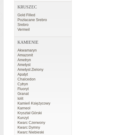
KRUSZEC
Gold Filled
Pozłacane Srebro
Srebro
Vermeil
KAMIENIE
Akwamaryn
Amazonit
Ametryn
Ametyst
Ametyst Zielony
Apatyt
Chalcedon
Cytryn
Fluoryt
Granat
Iolit
Kamień Księżycowy
Karneol
Kryształ Górski
Kunzyt
Kwarc Czerwony
Kwarc Dymny
Kwarc Niebieski