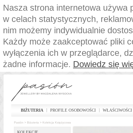
Nasza strona internetowa używa p
w celach statystycznych, reklamo
nim możemy indywidualnie dostos
Każdy może zaakceptować pliki c
wyłączenia ich w przeglądarce, d
żadne informacje.
Dowiedz się wię
BIŻUTERIA
PROFILE OSOBOWOŚCI
WŁAŚCIWOŚCI
Pasión
>
Biżuteria
>
Kolekcja Księżycowa
KOLEKCJE