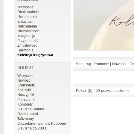
Wszystkie
Doskonałość
Uwielbienie
Entuzjazm
Natchnienie
Niezależność
Imaginacja
Przyjemność
Zmysłowość
Harmonia
Kolekcja księżycowa
Sortuj wg:
Promocje
|
Nowości
|
Ce
RODZAJ
Wszystkie
Nowości
Bransoletki
Kolczyki
Pokaż:
30
|
50
pozycji na stronie
Naszyjniki
Pierścionki
Komplety
Biżuteria Ślubna
Dzieła sztuki
Talizmany
Sprzedane - Zamów Podobne
Biżuteria do 200 zł