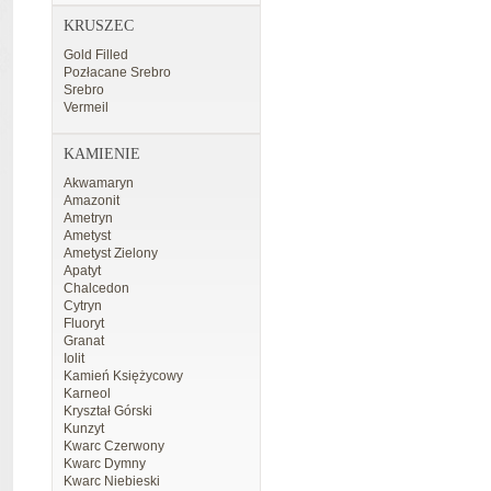
KRUSZEC
Gold Filled
Pozłacane Srebro
Srebro
Vermeil
KAMIENIE
Akwamaryn
Amazonit
Ametryn
Ametyst
Ametyst Zielony
Apatyt
Chalcedon
Cytryn
Fluoryt
Granat
Iolit
Kamień Księżycowy
Karneol
Kryształ Górski
Kunzyt
Kwarc Czerwony
Kwarc Dymny
Kwarc Niebieski