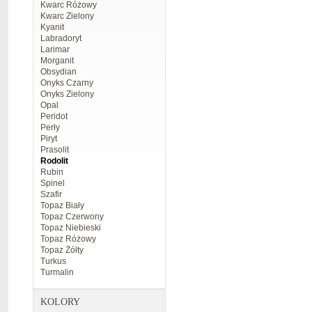
Kwarc Różowy
Kwarc Zielony
Kyanit
Labradoryt
Larimar
Morganit
Obsydian
Onyks Czarny
Onyks Zielony
Opal
Peridot
Perły
Piryt
Prasolit
Rodolit
Rubin
Spinel
Szafir
Topaz Biały
Topaz Czerwony
Topaz Niebieski
Topaz Różowy
Topaz Żółty
Turkus
Turmalin
KOLORY