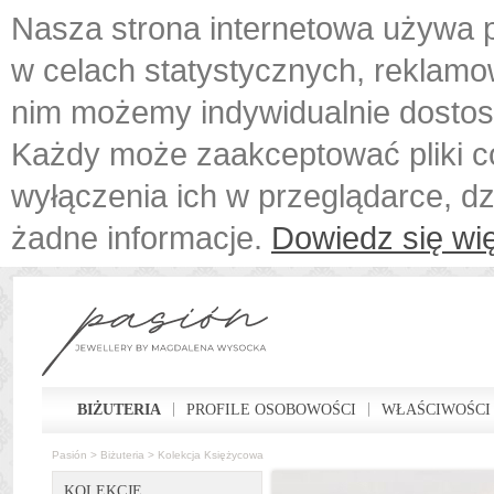
Nasza strona internetowa używa p
w celach statystycznych, reklamo
nim możemy indywidualnie dostos
Każdy może zaakceptować pliki c
wyłączenia ich w przeglądarce, d
żadne informacje.
Dowiedz się wię
BIŻUTERIA
PROFILE OSOBOWOŚCI
WŁAŚCIWOŚCI
Pasión
>
Biżuteria
>
Kolekcja Księżycowa
KOLEKCJE