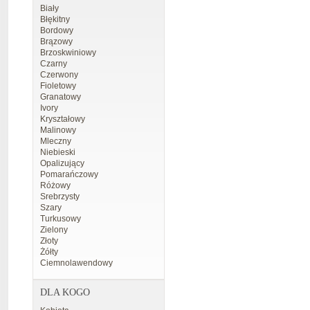
Biały
Błękitny
Bordowy
Brązowy
Brzoskwiniowy
Czarny
Czerwony
Fioletowy
Granatowy
Ivory
Kryształowy
Malinowy
Mleczny
Niebieski
Opalizujący
Pomarańczowy
Różowy
Srebrzysty
Szary
Turkusowy
Zielony
Złoty
Żółty
Ciemnolawendowy
DLA KOGO